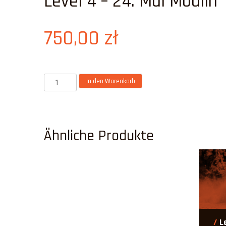
Level 4 – 24. Mai Modlin
750,00
zł
Anzahl
In den Warenkorb
Ähnliche Produkte
L