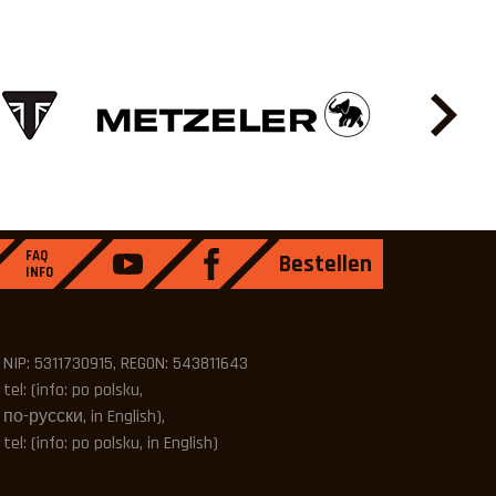
FAQ
Bestellen
INFO
NIP: 5311730915, REGON: 543811643
tel: (info: po polsku,
по-русски, in English),
tel: (info: po polsku, in English)