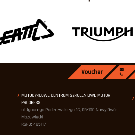
Voucher
MOTOCYKLOWE CENTRUM SZKOLENIOWE MOTOR
PROGRESS
ul. Ignacego Paderewskiego 1C, 05-100 Nowy Dwór
Mazowiecki
RSPO: 485117