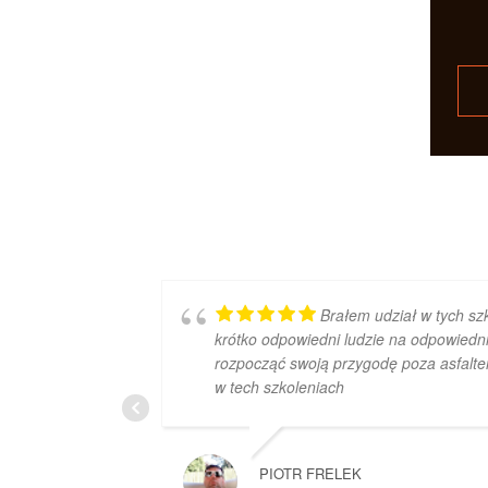
Brałem udział w tych szk
krótko odpowiedni ludzie na odpowiedni
rozpocząć swoją przygodę poza asfalte
w tech szkoleniach
PIOTR FRELEK