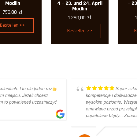
Modlin
4 – 23. und 24. April
– 23
Modlin
750,00
zł
1 290,00
zł
Bestellen >>
Bestellen >>
B
oleniach. I to nie jeden raz
Super szko
m miejscu. Jeżeli chcesz
kompetencje i doświadczen
m to powinieneś uczestniczyć
wysokim poziomie. Wszyst
omawiane przed przystąpi
popełniane błędy
... Zobac