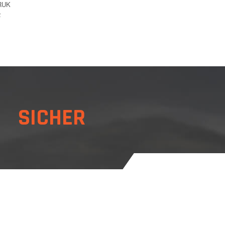
RUK
2
 SICHER