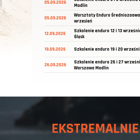
05.09.2026
Modlin
Warsztaty Enduro Średniozaawa
05.09.2026
wrzesień
Szkolenie enduro 12 i 13 wrześni
12.09.2026
Śląsk
19.09.2026
Szkolenie enduro 19 i 20 wrześn
Szkolenie enduro 26 i 27 wrześn
26.09.2026
Warszawa Modlin
EKSTREMALNI