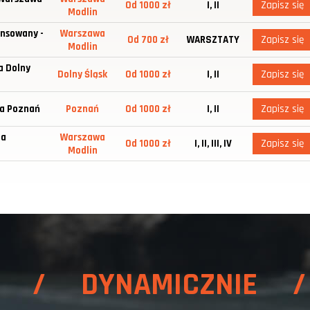
Od 1000 zł
I, II
Zapisz się
Modlin
nsowany -
Warszawa
Od 700 zł
WARSZTATY
Zapisz się
Modlin
a Dolny
Dolny Śląsk
Od 1000 zł
I, II
Zapisz się
ia Poznań
Poznań
Od 1000 zł
I, II
Zapisz się
ia
Warszawa
Od 1000 zł
I, II, III, IV
Zapisz się
Modlin
E / DYNAMICZNIE /