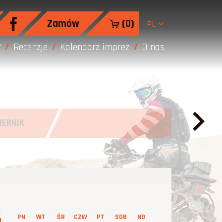
Zamów
(
0
)
PL
?
Recenzje
Kalendarz imprez
O nas
IERNIK
PN
WT
ŚR
CZW
PT
SOB
ND