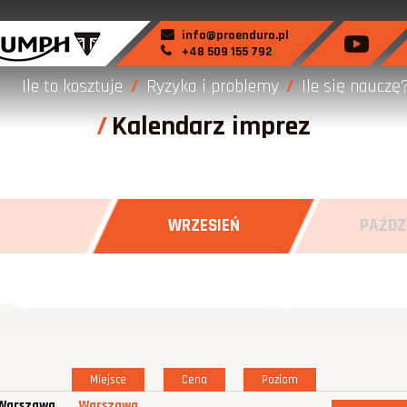
info@proenduro.pl
+48 509 155 792
Ile to kosztuje
Ryzyka i problemy
Ile się nauczę
Kalendarz imprez
WRZESIEŃ
PAŹDZ
Miejsce
Cena
Poziom
 Warszawa
Warszawa