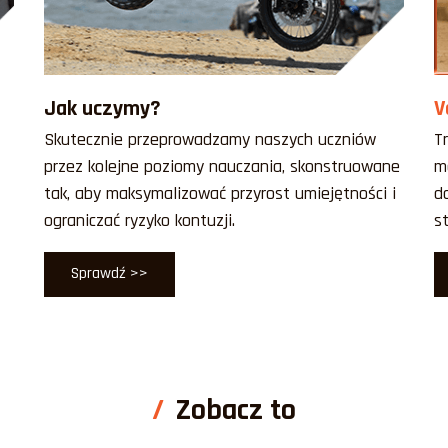
Jak uczymy?
V
Skutecznie przeprowadzamy naszych uczniów
T
przez kolejne poziomy nauczania, skonstruowane
m
tak, aby maksymalizować przyrost umiejętności i
d
ograniczać ryzyko kontuzji.
s
Sprawdź >>
Zobacz to