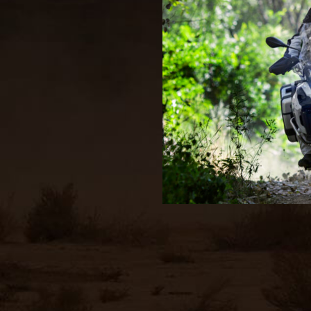
kl Adventure do 25 000 zł,
 na nabycie fajnej maszyny
Więcej >>