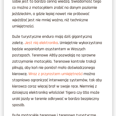
sobie jest to bardzo cenną wiedzą. Świadomość tego
co można z motocyklem zrobić na danym poziomie
jeździeckim, a gdzie lepiej nawet nie próbować
wjeżdżać jest nie mniej ważna, niż techniczne
umiejętności.
Duże turystyczne enduro mają dziś gigantyczną
zaletę.
Jest nią elektronika
. Umiejętnie wykorzystana
będzie wspaniałym asystentem w Waszych
postępach. Terenowe ABSy pozwalają na sprawne
zatrzymanie motocykla. Terenowe kontrole trakcji
pilnują, aby koń nie poniósł mało doświadczonego
kierowcę.
Wraz z przyrostem umiejętności
można
stopniowo ograniczać interwencję systemów, tak aby
kierowca coraz więcej brał w swoje ręce. Niemniej z
dzisiejszą elektroniką właściciel Tigera czy GSa może
uroki jazdy w terenie odkrywać w bardzo bezpieczny
sposób.
Duże motocykle terenowe i terenowo turystyczne…