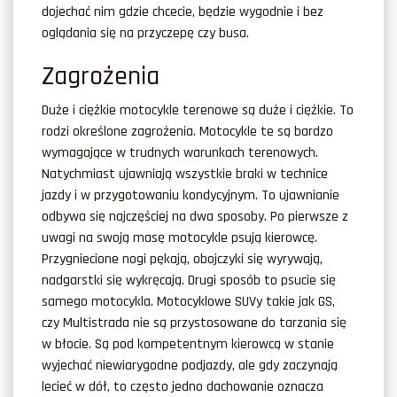
dojechać nim gdzie chcecie, będzie wygodnie i bez
oglądania się na przyczepę czy busa.
Zagrożenia
Duże i ciężkie motocykle terenowe są duże i ciężkie. To
rodzi określone zagrożenia. Motocykle te są bardzo
wymagające w trudnych warunkach terenowych.
Natychmiast ujawniają wszystkie braki w technice
jazdy i w przygotowaniu kondycyjnym. To ujawnianie
odbywa się najczęściej na dwa sposoby. Po pierwsze z
uwagi na swoją masę motocykle psują kierowcę.
Przygniecione nogi pękają, obojczyki się wyrywają,
nadgarstki się wykręcają. Drugi sposób to psucie się
samego motocykla. Motocyklowe SUVy takie jak GS,
czy Multistrada nie są przystosowane do tarzania się
w błocie. Są pod kompetentnym kierowcą w stanie
wyjechać niewiarygodne podjazdy, ale gdy zaczynają
lecieć w dół, to często jedno dachowanie oznacza