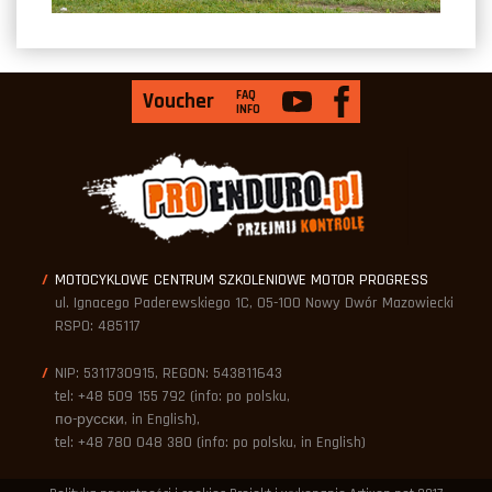
FAQ
Voucher
INFO
MOTOCYKLOWE CENTRUM SZKOLENIOWE MOTOR PROGRESS
ul. Ignacego Paderewskiego 1C, 05-100 Nowy Dwór Mazowiecki
RSPO: 485117
NIP: 5311730915, REGON: 543811643
tel: +48 509 155 792 (info: po polsku,
по-русски, in English),
tel: +48 780 048 380 (info: po polsku, in English)