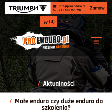
info@proenduro.pl
Zamów
+48 509 155 792
(
0
)
PL
Aktualności
Małe enduro czy duże enduro do
szkolenia?