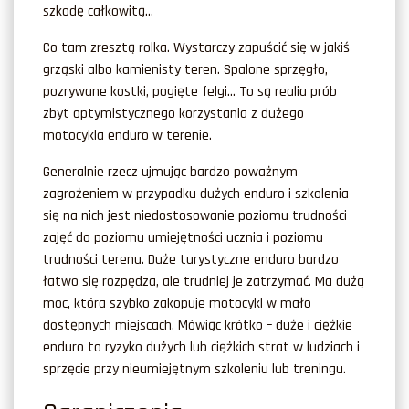
szkodę całkowitą…
Co tam zresztą rolka. Wystarczy zapuścić się w jakiś
grząski albo kamienisty teren. Spalone sprzęgło,
pozrywane kostki, pogięte felgi… To są realia prób
zbyt optymistycznego korzystania z dużego
motocykla enduro w terenie.
Generalnie rzecz ujmując bardzo poważnym
zagrożeniem w przypadku dużych enduro i szkolenia
się na nich jest niedostosowanie poziomu trudności
zajęć do poziomu umiejętności ucznia i poziomu
trudności terenu. Duże turystyczne enduro bardzo
łatwo się rozpędza, ale trudniej je zatrzymać. Ma dużą
moc, która szybko zakopuje motocykl w mało
dostępnych miejscach. Mówiąc krótko – duże i ciężkie
enduro to ryzyko dużych lub ciężkich strat w ludziach i
sprzęcie przy nieumiejętnym szkoleniu lub treningu.