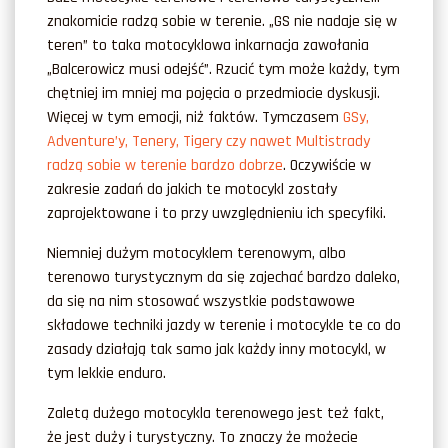
znakomicie radzą sobie w terenie. „GS nie nadaje się w
teren” to taka motocyklowa inkarnacja zawołania
„Balcerowicz musi odejść”. Rzucić tym może każdy, tym
chętniej im mniej ma pojęcia o przedmiocie dyskusji.
Więcej w tym emocji, niż faktów. Tymczasem
GSy,
Adventure’y, Tenery, Tigery czy nawet Multistrady
radzą sobie w terenie bardzo dobrze
. Oczywiście w
zakresie zadań do jakich te motocykl zostały
zaprojektowane i to przy uwzględnieniu ich specyfiki.
Niemniej dużym motocyklem terenowym, albo
terenowo turystycznym da się zajechać bardzo daleko,
da się na nim stosować wszystkie podstawowe
składowe techniki jazdy w terenie i motocykle te co do
zasady działają tak samo jak każdy inny motocykl, w
tym lekkie enduro.
Zaletą dużego motocykla terenowego jest też fakt,
że jest duży i turystyczny. To znaczy że możecie