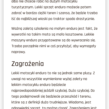
albo nie chcecie robić na dużym motocyklu
turystycznym. Lekki sprzęt enduro możecie potem
zabrać w bardzo ciężki teren i szansa, że będzie trzeba
iść do najbliższej wioski po traktor spada drastycznie.
Ważną zaletą szkolenia na małym enduro jest fakt, że
wywrotki na takim moto są mało kosztowne. Lekkie
maszyny enduro przygotowane są do wywracania się.
Trzeba porządnie nimi w coś przyłożyć, aby wymagały
naprawy.
Zagrożenia
Lekki motocykl enduro to nie są jednak same plusy. Z
uwagi na wszystkie wymienione wyżej zalety na
lekkim motocyklu enduro będziecie
najprawdopodobniej jeździli szybciej. Dużo szybciej. Do
tego podejmowali się będziecie przeszkód i terenu,
które są z definicji dużo trudniejsze. Wiadomo, jest
odpowiedni sprzęt, to można cisnąć. Zagrożeniem jest