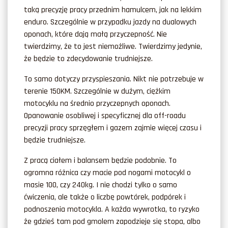
taką precyzję pracy przednim hamulcem, jak na lekkim
enduro. Szczególnie w przypadku jazdy na dualowych
oponach, które dają małą przyczepność. Nie
twierdzimy, że to jest niemożliwe. Twierdzimy jedynie,
że będzie to zdecydowanie trudniejsze.
To samo dotyczy przyspieszania. Nikt nie potrzebuje w
terenie 150KM. Szczególnie w dużym, ciężkim
motocyklu na średnio przyczepnych oponach.
Opanowanie osobliwej i specyficznej dla off-roadu
precyzji pracy sprzęgłem i gazem zajmie więcej czasu i
będzie trudniejsze.
Z pracą ciałem i balansem będzie podobnie. To
ogromna różnica czy macie pod nogami motocykl o
masie 100, czy 240kg. I nie chodzi tylko o samo
ćwiczenia, ale także o liczbę powtórek, podpórek i
podnoszenia motocykla. A każda wywrotka, to ryzyko
że gdzieś tam pod gmolem zapodzieje się stopa, albo