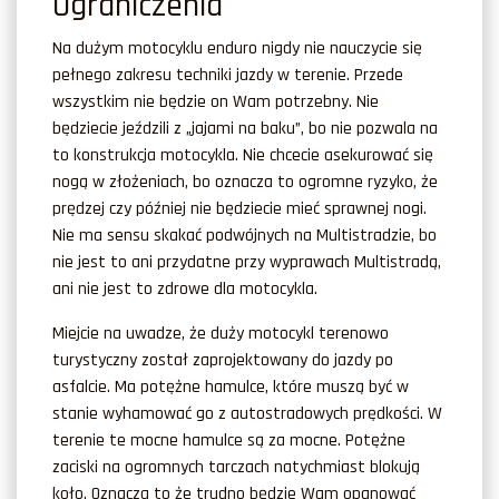
Ograniczenia
Na dużym motocyklu enduro nigdy nie nauczycie się
pełnego zakresu techniki jazdy w terenie. Przede
wszystkim nie będzie on Wam potrzebny. Nie
będziecie jeździli z „jajami na baku”, bo nie pozwala na
to konstrukcja motocykla. Nie chcecie asekurować się
nogą w złożeniach, bo oznacza to ogromne ryzyko, że
prędzej czy później nie będziecie mieć sprawnej nogi.
Nie ma sensu skakać podwójnych na Multistradzie, bo
nie jest to ani przydatne przy wyprawach Multistradą,
ani nie jest to zdrowe dla motocykla.
Miejcie na uwadze, że duży motocykl terenowo
turystyczny został zaprojektowany do jazdy po
asfalcie. Ma potężne hamulce, które muszą być w
stanie wyhamować go z autostradowych prędkości. W
terenie te mocne hamulce są za mocne. Potężne
zaciski na ogromnych tarczach natychmiast blokują
koło. Oznacza to że trudno będzie Wam opanować