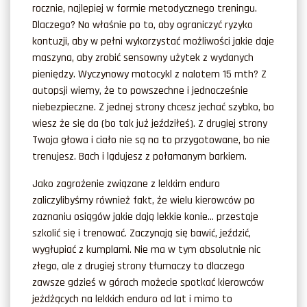
rocznie, najlepiej w formie metodycznego treningu.
Dlaczego? No właśnie po to, aby ograniczyć ryzyko
kontuzji, aby w pełni wykorzystać możliwości jakie daje
maszyna, aby zrobić sensowny użytek z wydanych
pieniędzy. Wyczynowy motocykl z nalotem 15 mth? Z
autopsji wiemy, że to powszechne i jednocześnie
niebezpieczne. Z jednej strony chcesz jechać szybko, bo
wiesz że się da (bo tak już jeździłeś). Z drugiej strony
Twoja głowa i ciało nie są na to przygotowane, bo nie
trenujesz. Bach i lądujesz z połamanym barkiem.
Jako zagrożenie związane z lekkim enduro
zaliczylibyśmy również fakt, że wielu kierowców po
zaznaniu osiągów jakie dają lekkie konie… przestaje
szkolić się i trenować. Zaczynają się bawić, jeździć,
wygłupiać z kumplami. Nie ma w tym absolutnie nic
złego, ale z drugiej strony tłumaczy to dlaczego
zawsze gdzieś w górach możecie spotkać kierowców
jeżdżących na lekkich enduro od lat i mimo to