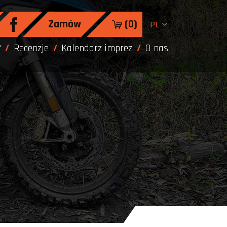
Zamów
(
0
)
PL
?
Recenzje
Kalendarz imprez
O nas