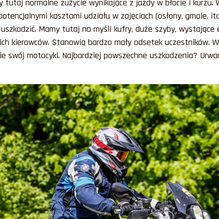
y tutaj normalne zużycie wynikające z jazdy w błocie i kurzu
tencjalnymi kosztami udziału w zajęciach (osłony, gmole, it
uszkodzić. Mamy tutaj na myśli kufry, duże szyby, wystające 
i ich kierowców. Stanowią bardzo mały odsetek uczestników. 
cie swój motocykl. Najbardziej powszechne uszkodzenia? Urwan