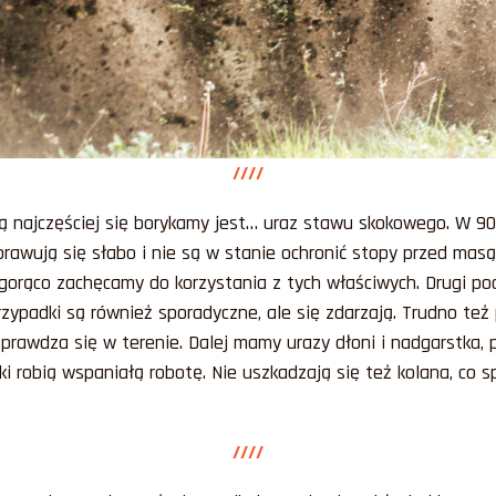
////
aką najczęściej się borykamy jest… uraz stawu skokowego. W
rawują się słabo i nie są w stanie ochronić stopy przed ma
 gorąco zachęcamy do korzystania z tych właściwych. Drugi p
rzypadki są również sporadyczne, ale się zdarzają. Trudno też
prawdza się w terenie. Dalej mamy urazy dłoni i nadgarstka,
i robią wspaniałą robotę. Nie uszkadzają się też kolana, co s
////