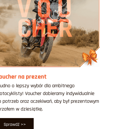
oucher na prezent
rudno o lepszy wybór dla ambitnego
otocyklisty! Voucher dobieramy indywidualnie
o potrzeb oraz oczekiwań, aby był prezentowym
trzałem w dziesiątkę.
Sprawdź >>