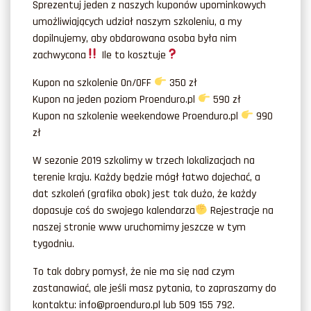
Sprezentuj jeden z naszych kuponów upominkowych
umożliwiających udział naszym szkoleniu, a my
dopilnujemy, aby obdarowana osoba była nim
zachwycona
Ile to kosztuje
Kupon na szkolenie On/OFF
350 zł
Kupon na jeden poziom Proenduro.pl
590 zł
Kupon na szkolenie weekendowe Proenduro.pl
990
zł
W sezonie 2019 szkolimy w trzech lokalizacjach na
terenie kraju. Każdy będzie mógł łatwo dojechać, a
dat szkoleń (grafika obok) jest tak dużo, że każdy
dopasuje coś do swojego kalendarza
Rejestracje na
naszej stronie www uruchomimy jeszcze w tym
tygodniu.
To tak dobry pomysł, że nie ma się nad czym
zastanawiać, ale jeśli masz pytania, to zapraszamy do
kontaktu: info@proenduro.pl lub 509 155 792.