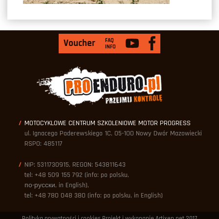
FAQ
Voucher
INFO
MOTOCYKLOWE CENTRUM SZKOLENIOWE MOTOR PROGRESS
ul. Ignacego Paderewskiego 1C, 05-100 Nowy Dwór Mazowiecki
RSPO: 485117
NIP: 5311730915, REGON: 543811643
tel: +48 509 155 792 (info: po polsku,
по-русски, in English),
tel: +48 780 048 380 (info: po polsku, in English)
Polityka prywatności i cookies
Projekt i wykonanie Artixen.net
2017