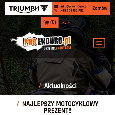
info@proenduro.pl
Zamów
+48 509 155 792
(
0
)
PL
Aktualności
NAJLEPSZY MOTOCYKLOWY
PREZENT!!