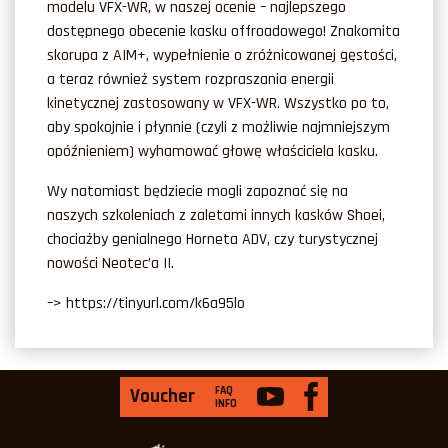
modelu VFX-WR, w naszej ocenie – najlepszego
dostępnego obecenie kasku offroadowego! Znakomita
skorupa z AIM+, wypełnienie o zróżnicowanej gęstości,
a teraz również system rozpraszania energii
kinetycznej zastosowany w VFX-WR. Wszystko po to,
aby spokojnie i płynnie (czyli z możliwie najmniejszym
opóźnieniem) wyhamować głowę właściciela kasku.
Wy natomiast będziecie mogli zapoznać się na
naszych szkoleniach z zaletami innych kasków Shoei,
chociażby genialnego Horneta ADV, czy turystycznej
nowości Neotec’a II.
–> https://tinyurl.com/k6a95lo
FAQ
Voucher
INFO