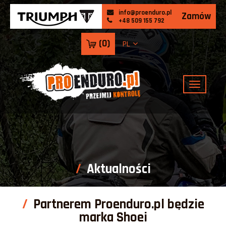
info@proenduro.pl
Zamów
+48 509 155 792
(
0
)
PL
Aktualności
Partnerem Proenduro.pl będzie
marka Shoei