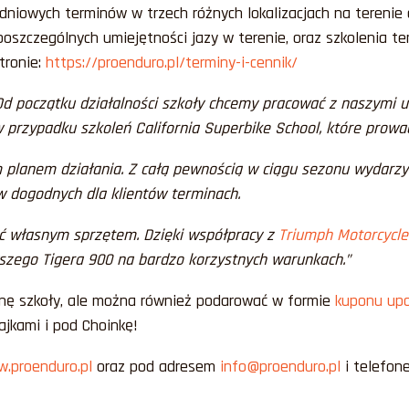
dniowych terminów w trzech różnych lokalizacjach na terenie c
oszczególnych umiejętności jazy w terenie, oraz szkolenia 
tronie:
https://proenduro.pl/terminy-i-cennik/
Od początku działalności szkoły chcemy pracować z naszymi 
przypadku szkoleń California Superbike School, które prowad
planem działania. Z całą pewnością w ciągu sezonu wydarzy 
w dogodnych dla klientów terminach.
ać własnym sprzętem. Dzięki współpracy z
Triumph Motorcycle
zego Tigera 900 na bardzo korzystnych warunkach.”
ronę szkoły, ale można również podarować w formie
kuponu up
ajkami i pod Choinkę!
.proenduro.pl
oraz pod adresem
info@proenduro.pl
i telefone