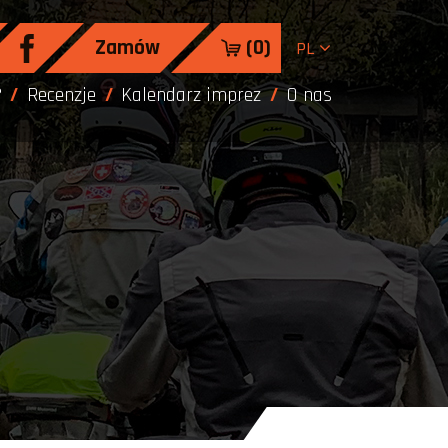
Zamów
(
0
)
PL
?
Recenzje
Kalendarz imprez
O nas