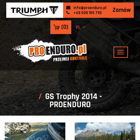
info@proenduro.pl
Zamów
+48 509 155 792
(
0
)
PL
GS Trophy 2014 -
PROENDURO