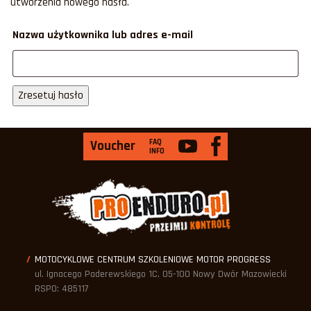
utworzenia nowego hasła.
Nazwa użytkownika lub adres e-mail
FAQ
Voucher
INFO
MOTOCYKLOWE CENTRUM SZKOLENIOWE MOTOR PROGRESS
ul. Ignacego Paderewskiego 1C, 05-100 Nowy Dwór Mazowiecki
RSPO: 485117