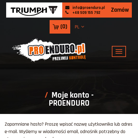
info@proenduro.pl
Zamów
+48 509 155 792
(
0
)
PL
Moje konto -
PROENDURO
Zapomniane hasło? Proszę wpisać nazwę użytkownika lub adres
e-mail. Wyślemy w wiadomości email, odnośnik potrzebny do