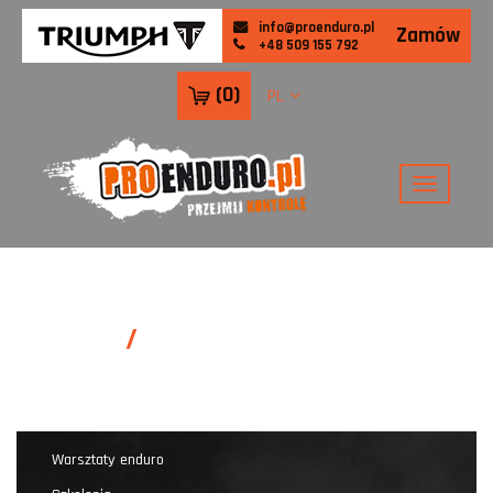
info@proenduro.pl
Zamów
+48 509 155 792
(
0
)
PL
szkolenia enduro -
PROENDURO
Warsztaty enduro