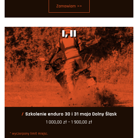
od
Zamawiam >>
1
000,00 zł
do
1
900,00 zł
I, II
Szkolenie enduro 30 i 31 maja Dolny Śląsk
Zakres
1 000,00
zł
–
1 900,00
zł
cen:
od
* wyczerpany limit miejsc.
1