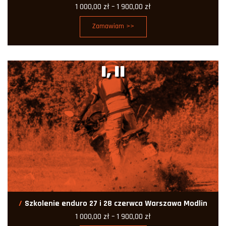
Zakres
1 000,00
zł
–
1 900,00
zł
cen:
od
Zamawiam >>
1
000,00 zł
do
1
900,00 zł
I, II
Szkolenie enduro 27 i 28 czerwca Warszawa Modlin
Zakres
1 000,00
zł
–
1 900,00
zł
cen: