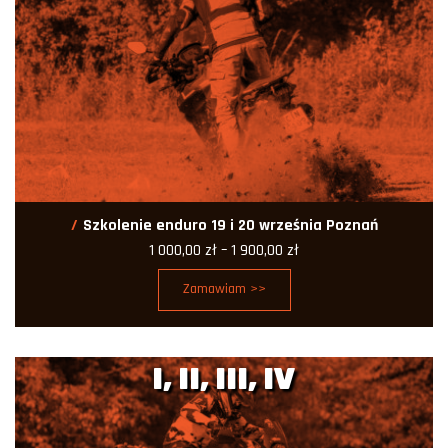
Szkolenie enduro 19 i 20 września Poznań
Zakres
1 000,00
zł
–
1 900,00
zł
cen:
od
Zamawiam >>
1
000,00 zł
do
1
900,00 zł
I, II, III, IV