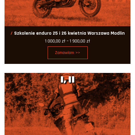
Szkolenie enduro 25 i 26 kwietnia Warszawa Modlin
Zakres
1 000,00
zł
–
1 900,00
zł
cen:
od
Zamawiam >>
1
000,00 zł
do
1
900,00 zł
I, II