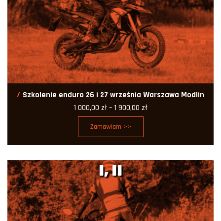
Szkolenie enduro 26 i 27 września Warszawa Modlin
Zakres
1 000,00
zł
–
1 900,00
zł
cen:
od
Zamawiam >>
1
000,00 zł
do
1
900,00 zł
I, II