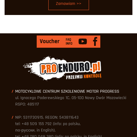
Zamawiam >>
FAQ
Voucher
INFO
MOTOCYKLOWE CENTRUM SZKOLENIOWE MOTOR PROGRESS
ul. Ignacego Paderewskiego 1C, 05-100 Nowy Dwór Mazowiecki
RSPO: 485117
NIP: 5311730915, REGON: 543811643
tel: +48 509 155 792 (info: po polsku,
по-русски, in English),
tel: +48 780 048 380 (info: po polsku, in English)