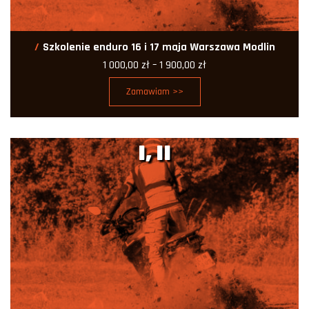
Szkolenie enduro 16 i 17 maja Warszawa Modlin
Zakres
1 000,00
zł
–
1 900,00
zł
cen:
od
Zamawiam >>
1
000,00 zł
do
1
900,00 zł
I, II