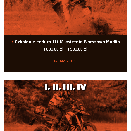
Szkolenie enduro 11 i 12 kwietnia Warszawa Modlin
Zakres
1 000,00
zł
–
1 900,00
zł
cen:
od
Zamawiam >>
1
000,00 zł
do
1
900,00 zł
I, II, III, IV