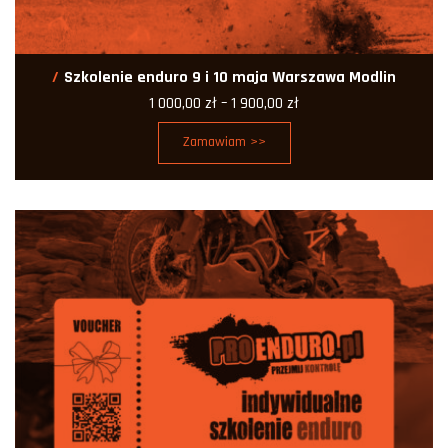
Szkolenie enduro 9 i 10 maja Warszawa Modlin
Zakres
1 000,00
zł
–
1 900,00
zł
cen:
od
Zamawiam >>
1
000,00 zł
do
1
900,00 zł