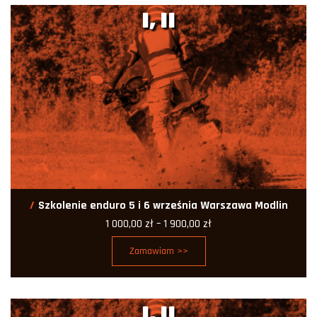
900,00 zł
I, II
Szkolenie enduro 5 i 6 września Warszawa Modlin
Zakres
1 000,00
zł
–
1 900,00
zł
cen:
od
Zamawiam >>
1
000,00 zł
do
1
900,00 zł
I, II