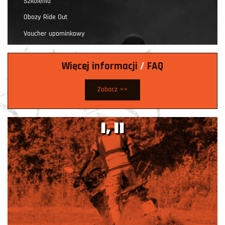
Szkolenia
Obozy Ride Out
Voucher upominkowy
Więcej informacji
/
FAQ
Zobacz >>
I, II