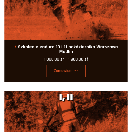
Szkolenie enduro 10 i 11 października Warszawa
Modlin
Zakres
1 000,00
zł
–
1 900,00
zł
cen:
od
Zamawiam >>
1
000,00 zł
do
1
900,00 zł
I, II