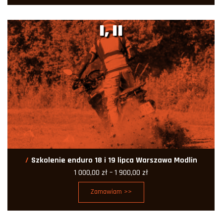
000,00 zł
do
1
I, II
900,00 zł
Szkolenie enduro 18 i 19 lipca Warszawa Modlin
Zakres
1 000,00
zł
–
1 900,00
zł
cen:
od
Zamawiam >>
1
000,00 zł
do
1