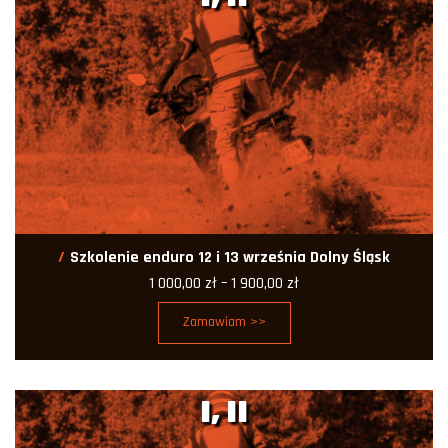
Szkolenie enduro 12 i 13 września Dolny Śląsk
Zakres
1 000,00
zł
–
1 900,00
zł
cen:
od
Zamawiam >>
1
000,00 zł
do
1
900,00 zł
I, II