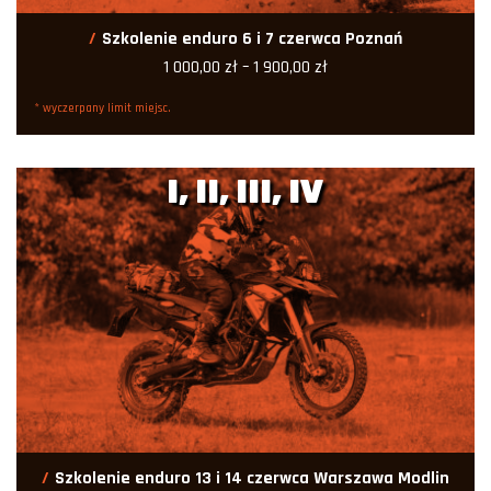
Szkolenie enduro 6 i 7 czerwca Poznań
Zakres
1 000,00
zł
–
1 900,00
zł
cen:
od
* wyczerpany limit miejsc.
1
000,00 zł
do
1
I, II, III, IV
900,00 zł
Szkolenie enduro 13 i 14 czerwca Warszawa Modlin