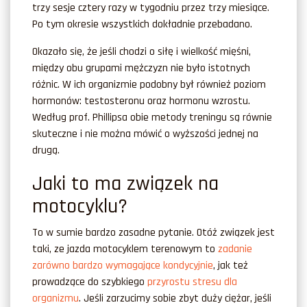
trzy sesje cztery razy w tygodniu przez trzy miesiące.
Po tym okresie wszystkich dokładnie przebadano.
Okazało się, że jeśli chodzi o siłę i wielkość mięśni,
między obu grupami mężczyzn nie było istotnych
różnic. W ich organizmie podobny był również poziom
hormonów: testosteronu oraz hormonu wzrostu.
Według prof. Phillipsa obie metody treningu są równie
skuteczne i nie można mówić o wyższości jednej na
drugą.
Jaki to ma związek na
motocyklu?
To w sumie bardzo zasadne pytanie. Otóż związek jest
taki, ze jazda motocyklem terenowym to
zadanie
zarówno bardzo wymagające kondycyjnie
, jak też
prowadzące do szybkiego
przyrostu stresu dla
organizmu
. Jeśli zarzucimy sobie zbyt duży ciężar, jeśli