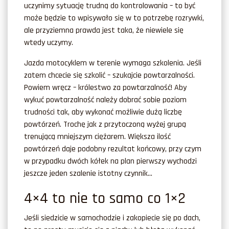
uczynimy sytuację trudną do kontrolowania – to być
może będzie to wpisywało się w to potrzebę rozrywki,
ale przyziemna prawda jest taka, że niewiele się
wtedy uczymy.
Jazda motocyklem w terenie wymaga szkolenia. Jeśli
zatem chcecie się szkolić – szukajcie powtarzalności.
Powiem wręcz – królestwo za powtarzalność! Aby
wykuć powtarzalność należy dobrać sobie poziom
trudności tak, aby wykonać możliwie dużą liczbę
powtórzeń. Trochę jak z przytoczoną wyżej grupą
trenującą mniejszym ciężarem. Większa ilość
powtórzeń daje podobny rezultat końcowy, przy czym
w przypadku dwóch kółek na plan pierwszy wychodzi
jeszcze jeden szalenie istotny czynnik…
4×4 to nie to samo co 1×2
Jeśli siedzicie w samochodzie i zakopiecie się po dach,