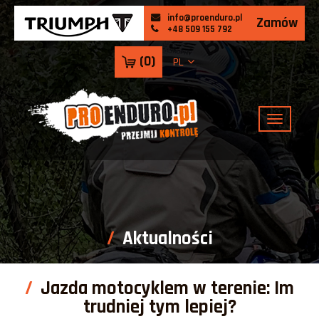
info@proenduro.pl
Zamów
+48 509 155 792
(
0
)
PL
Aktualności
Jazda motocyklem w terenie: Im
trudniej tym lepiej?