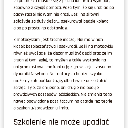
to po prostu musicie się z piachu lub błota wykopać,
zapewne z czyjąś pomocą. Poza tym, że się urobicie po
pachy raczej nic Wam nie grozi. Jeśli na siłowni
założycie za duży ciężar… asekurował będzie kolega,
albo po prostu go odstawicie.
Z motocyklami jest trochę inaczej. Nie ma w nich
klatek bezpieczeństwa i asekuracji. Jeśli na motocyklu
również uważacie, że ciężar musi być ciężki oraz że im
trudniej tym lepiej, to myślenie takie wystawia na
natychmiastową konfrontację z grawitacją i zasadami
dynamiki Newtona. Na motocyklu bardzo szybko
możemy załapać kontuzję, albo trwale odkształcić
sprzęt. Tyle, że ani jedno, ani drugie nie buduje
prawdziwych postępów jeździeckich. Nie zmienią tego
nawet opowiadane post factum na otarcie łez teorie
o szukaniu/sprawdzaniu limitu.
Szkolenie nie może upadlać