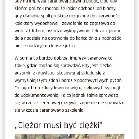
Gdy na imprezie terenowej zaczyna padać, albo gdy
słońce pali tak mocno, że lakier odchodzi od blachy,
gdy ciśnienie spali prostuje rozgrzane do czerwoności
kolektory wydechowe – zawołanie to zagrzewa do
walki z błotem, osładza wykopywanie żelaza z piachu,
daje nadzieję na dotrwanie do końca dnia z godnością,
niesie nadzieję na lepsze jutro…
W sumie to bardzo dobrze. Imprezy terenowe to
takie, gdzie można się sprawdzić. Gdy jest ciężko,
egzamin z grawitacji stosowanej składa się z
wymyślniejszych zdań i bardzie podchwytliwych pytań.
Fotograf ma zdecydowanie więcej ciekawych sytuacji
do udokumentowania. To co jednak fajnie sprawdza
się w czasie terenowej rozrywki, zupełnie nie sprawdza
się w czasie terenowego szkolenia.
„Ciężar musi być ciężki”