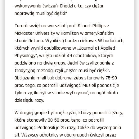
wykonywania ćwiczeń. Chodzi o to, czy ciężar
naprawdę musi być ciężki?
Temat wziął na warsztat prof. Stuart Phillips z
McMaster University w Hamilton w amerykańskim
stanie Ontario. Wyniki są bardzo ciekawe. W badaniach,
których wyniki opublikowano w „Journal of Applied
Physiology”, wzięło udział 49 ochotników, których
podzielono na dwie grupy. Jedni ćwiczyli zgodnie z
tradycyjną metodą, czyli „ciężar musi być ciężki”.
Obciążenia mieli tak dobrane, żeby stanowiły 75-90
proc. tego, co potrafili udźwignąć. Musieli podnosić je
tyle razy, ile byli w stanie wytrzymać, na ogół około
dziesięciu razy.
W drugiej grupie byli mężczyźni, którzy ponosili ciężary,
które stanowiły 30-50 proc. tego, co potrafili
udźwignąć. Podnosili je 25 razy, także do wyczerpania
sił. Wszyscy ochotnicy w obu grupach ćwiczyli przez