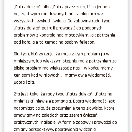
„Patrz daleko”, albo „Patrz przez zakręt” to jedne z
najczęstszych rad dawanych na szkoleniach we
wszystkich językach świata. Co zabawne rada typu
„Patrz daleko” potrafi prowadzić do podobnych
problemów z kontrolą nad motocyklem, jak patrzenie
pod koło, ale to temat na osobny felieton.
Dla tych, którzy czują, że mają z tym problem (a w
mniejszym, lub większym stopniu ma z patrzeniem za
blisko problem ma większość z nas – w końcu mamy
ten sam kod w głowach…) mamy dwie wiadomości.
Dobrą i złą.
Zła jest taka, że rady typu „Patrz daleko”, „Patrz na
mnie” (sic!) niewiele pomagają. Dobra wiadomość jest
natomiast taka, że zrozumienie tego zjawiska, które
omawiamy na zajęciach oraz szereg ćwiczeń
praktycznych (najlepiej w formie zabawy!) prowadzi do
zmiany perspektywy, poprawienia widzenia