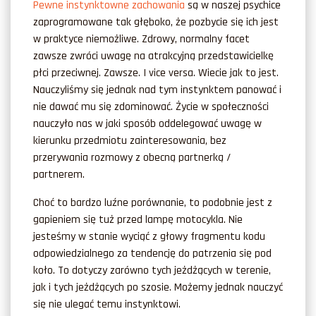
Pewne instynktowne zachowania
są w naszej psychice
zaprogramowane tak głęboko, że pozbycie się ich jest
w praktyce niemożliwe. Zdrowy, normalny facet
zawsze zwróci uwagę na atrakcyjną przedstawicielkę
płci przeciwnej. Zawsze. I vice versa. Wiecie jak to jest.
Nauczyliśmy się jednak nad tym instynktem panować i
nie dawać mu się zdominować. Życie w społeczności
nauczyło nas w jaki sposób oddelegować uwagę w
kierunku przedmiotu zainteresowania, bez
przerywania rozmowy z obecną partnerką /
partnerem.
Choć to bardzo luźne porównanie, to podobnie jest z
gapieniem się tuż przed lampę motocykla. Nie
jesteśmy w stanie wyciąć z głowy fragmentu kodu
odpowiedzialnego za tendencję do patrzenia się pod
koło. To dotyczy zarówno tych jeżdżących w terenie,
jak i tych jeżdżących po szosie. Możemy jednak nauczyć
się nie ulegać temu instynktowi.