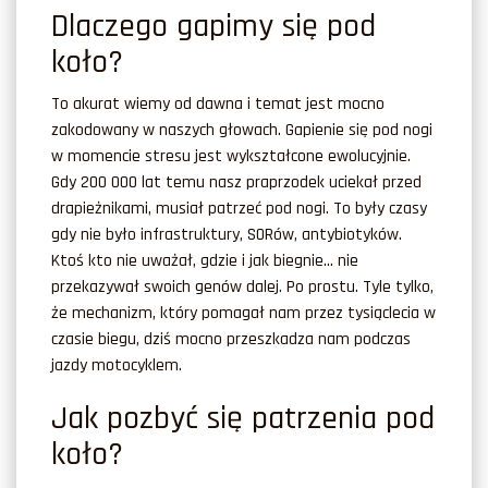
Dlaczego gapimy się pod
koło?
To akurat wiemy od dawna i temat jest mocno
zakodowany w naszych głowach. Gapienie się pod nogi
w momencie stresu jest wykształcone ewolucyjnie.
Gdy 200 000 lat temu nasz praprzodek uciekał przed
drapieżnikami, musiał patrzeć pod nogi. To były czasy
gdy nie było infrastruktury, SORów, antybiotyków.
Ktoś kto nie uważał, gdzie i jak biegnie… nie
przekazywał swoich genów dalej. Po prostu. Tyle tylko,
że mechanizm, który pomagał nam przez tysiąclecia w
czasie biegu, dziś mocno przeszkadza nam podczas
jazdy motocyklem.
Jak pozbyć się patrzenia pod
koło?