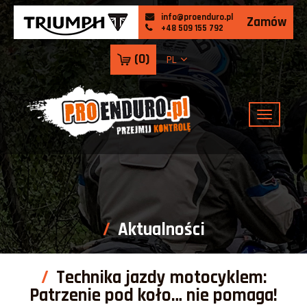
info@proenduro.pl
Zamów
+48 509 155 792
(
0
)
PL
Aktualności
Technika jazdy motocyklem:
Patrzenie pod koło… nie pomaga!