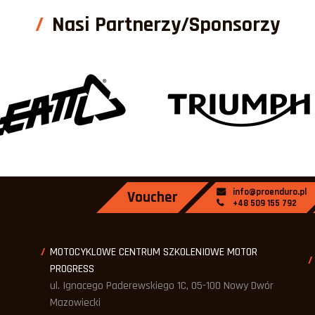
Nasi Partnerzy/Sponsorzy
info@proenduro.pl
Voucher
+48 509 155 792
MOTOCYKLOWE CENTRUM SZKOLENIOWE MOTOR
PROGRESS
ul. Ignacego Paderewskiego 1C, 05-100 Nowy Dwór
Mazowiecki