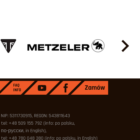
FAQ
Zamów
INFO
NIP: 5311730915, REGON: 543811643
tel: +48 509 155 792 (info: po polsku,
по-русски, in English),
tel: +48 780 048 380 (info: po polsku, in English)