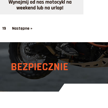
Wynajmij od nas motocykl na
weekend lub na urlop!
Więcej >>
19
Następne »
 BEZPIECZNIE