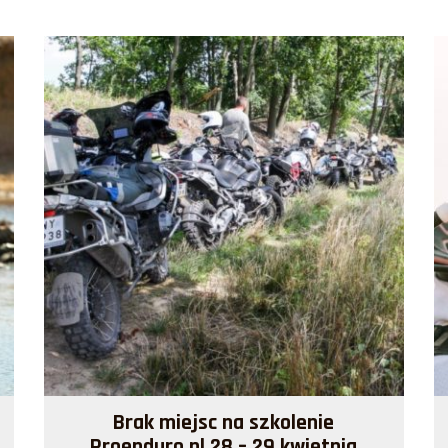
Brak miejsc na szkolenie
Proenduro.pl 28 – 29 kwietnia
Więcej >>