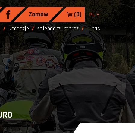
Zamów
(
0
)
PL
?
Recenzje
Kalendarz imprez
O nas
DURO