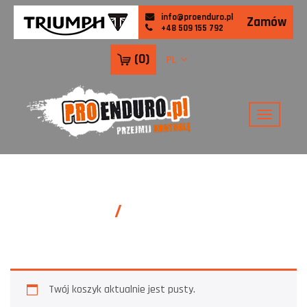
info@proenduro.pl
Zamów
+48 509 155 792
(
0
)
PL
Koszyk -
PROENDURO
Twój koszyk aktualnie jest pusty.