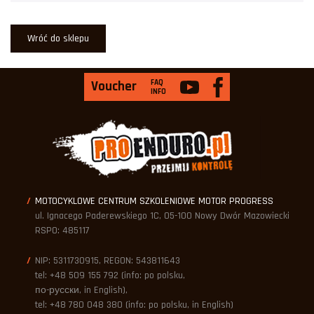
Wróć do sklepu
FAQ
Voucher
INFO
MOTOCYKLOWE CENTRUM SZKOLENIOWE MOTOR PROGRESS
ul. Ignacego Paderewskiego 1C, 05-100 Nowy Dwór Mazowiecki
RSPO: 485117
NIP: 5311730915, REGON: 543811643
tel: +48 509 155 792 (info: po polsku,
по-русски, in English),
tel: +48 780 048 380 (info: po polsku, in English)