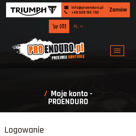
info@proenduro.pl
Zamów
+48 509 155 792
(
0
)
PL
Moje konto -
PROENDURO
Logowanie