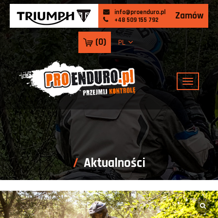
info@proenduro.pl
Zamów
+48 509 155 792
(
0
)
PL
Aktualności