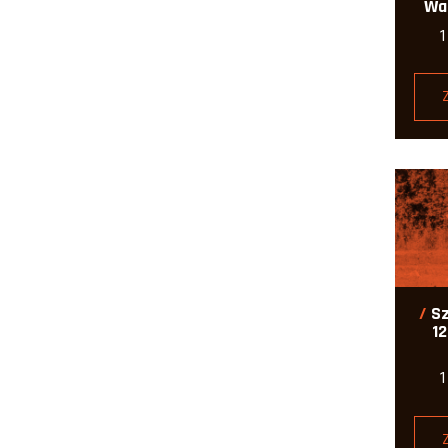
Wa
Sz
12