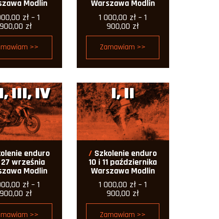
szawa Modlin
Warszawa Modlin
000,00
zł
–
1
1 000,00
zł
–
1
Zakres
Zakres
900,00
zł
900,00
zł
cen:
cen:
od
od
amawiam >>
Zamawiam >>
1
1
000,00 zł
000,00 zł
do
do
1
1
900,00 zł
900,00 zł
II, III, IV
I, II
olenie enduro
Szkolenie enduro
i 27 września
10 i 11 października
szawa Modlin
Warszawa Modlin
000,00
zł
–
1
1 000,00
zł
–
1
Zakres
Zakres
900,00
zł
900,00
zł
cen:
cen:
od
od
amawiam >>
Zamawiam >>