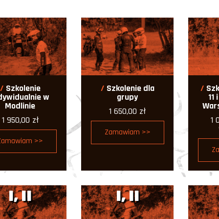
Szkolenie
Szkolenie dla
Szk
dywidualnie w
grupy
11 
Modlinie
War
1 650,00
zł
1 950,00
zł
1 
Zamawiam >>
Zamawiam >>
Z
I, II
I, II