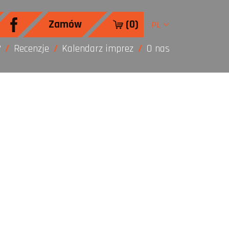
Zamów
(
0
)
PL
?
Recenzje
Kalendarz imprez
O nas