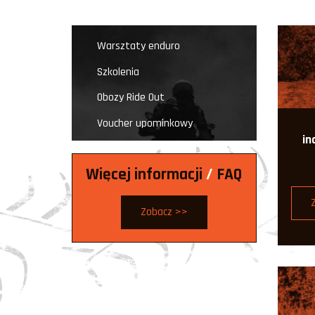
Warsztaty enduro
Szkolenia
Obozy Ride Out
Voucher upominkowy
in
Więcej informacji
/
FAQ
Zobacz >>