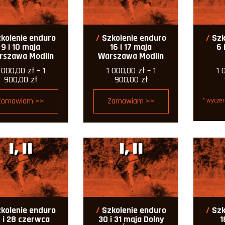
kolenie enduro
Szkolenie enduro
Szk
9 i 10 maja
16 i 17 maja
6 
rszawa Modlin
Warszawa Modlin
1 000,00
zł
–
1
1 000,00
zł
–
1
1 
Zakres
Zakres
900,00
zł
900,00
zł
cen:
cen:
od
od
Zamawiam >>
Zamawiam >>
* wyczer
1
1
000,00 zł
000,00 zł
do
do
1
1
900,00 zł
900,00 zł
I, II
I, II
kolenie enduro
Szkolenie enduro
Szk
 i 28 czerwca
30 i 31 maja Dolny
1