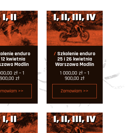
I, II
I, II, III, IV
olenie enduro
Szkolenie enduro
i 12 kwietnia
25 i 26 kwietnia
szawa Modlin
Warszawa Modlin
000,00
zł
–
1
1 000,00
zł
–
1
Zakres
Zakres
900,00
zł
900,00
zł
cen:
cen:
od
od
amawiam >>
Zamawiam >>
1
1
000,00 zł
000,00 zł
do
do
1
1
900,00 zł
900,00 zł
I, II
I, II, III, IV