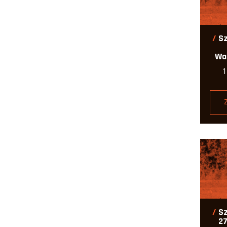
Sz
Wa
Sz
27