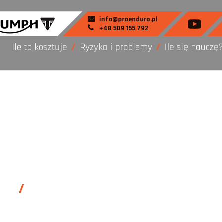
info@proenduro.pl
+48 509 155 792
Ile to kosztuje
Ryzyka i problemy
Ile się nauczę
technika jazdy - PROENDURO