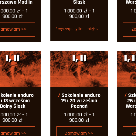
rszawa Modlin
Śląsk
War
1 000,00
zł
–
1
1 000,00
zł
–
1
1 
Zakres
Zakres
900,00
zł
900,00
zł
cen:
cen:
od
od
Zamawiam >>
Z
* wyczerpany limit miejsc.
1
1
000,00 zł
000,00 zł
do
do
1
1
900,00 zł
900,00 zł
I, II
I, II
I, 
kolenie enduro
Szkolenie enduro
Szk
 i 13 września
19 i 20 września
26 
Dolny Śląsk
Poznań
War
1 000,00
zł
–
1
1 000,00
zł
–
1
1 
Zakres
Zakres
900,00
zł
900,00
zł
cen:
cen:
od
od
Zamawiam >>
Zamawiam >>
Z