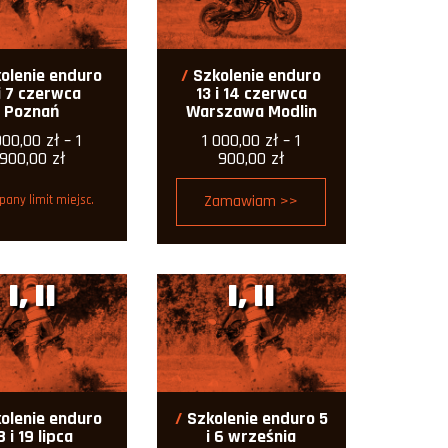
olenie enduro
Szkolenie enduro
i 7 czerwca
13 i 14 czerwca
Poznań
Warszawa Modlin
000,00
zł
–
1
1 000,00
zł
–
1
Zakres
Zakres
900,00
zł
900,00
zł
cen:
cen:
od
od
Zamawiam >>
pany limit miejsc.
1
1
000,00 zł
000,00 zł
do
do
1
1
900,00 zł
900,00 zł
I, II
I, II
olenie enduro
Szkolenie enduro 5
8 i 19 lipca
i 6 września