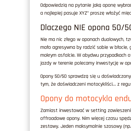
Odpowiedzią na pytanie jaką oponę wybrać
a najlepiej pasuje XYZ” proszę włożyć międ
Dlaczego NIE opona 50/5
Nie ma nic złego w oponach dualowych, tz
mało agresywna by radzić sobie w błocie, g
mokrym asfalcie. W obydwu przypadkach 
jazdy w terenie polecamy inwestycję w op
Opony 50/50 sprawdzą się u doświadczonyc
tym, że doświadczeni motocykliści… z reg
Opony do motocykla end
Zamiast inwestować w setting zawieszenia
offroadowe opony. Nim więcej czasu spędz
zestawy. Jeden maksymalnie szosowy (np. 