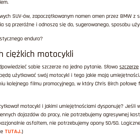
iem.
wych SUV-ów, zapoczątkowanym nomen omen przez BMW z seri
ia są przeróżne i odnoszą się do, sugerowanego, sposobu użytk
rystycznego enduro?
h ciężkich motocykli
odpowiedzieć sobie szczerze na jedno pytanie. Słowo
szczerze
k będą użytkować swój motocykl i tego jakie mają umiejętnoś
u kolejnego filmu promocyjnego, w który Chris Birch połowę 
ytkował motocykl i jakimi umiejętnościami dysponuję? Jeśli 
ennych dojazdów do pracy, nie potrzebujemy agresywnej kost
kazjonalnie asfaltem, nie potrzebujemy opony 50/50. Logiczn
ie
TUTAJ.
)