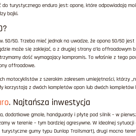
 do turystycznego enduro jest: oponę, które odpowiadają mo
zy bajki.
0?
w. 50/50. Trzeba mieć jednak na uwadze, że opona 50/50 jes
dzie może się zaklejać, a z drugiej strony a’la offroadowym 
otrzymamy dość wymagający kompromis. To właśnie z tego po
ony offroadowe.
h motocyklistów z szerokim zakresem umiejętności, którzy „n
uły korzystają z dwóch kompletów opon lub dwóch kompletów k
uro
. Najtańsza inwestycja
, dodatkowe gmole, handguardy i płytę pod silnik – w pierws
amy w terenie – tym bardziej agresywne. W idealnej sytuacji
turystyczne gumy typu Dunlop Trailsmart), drugi mocno teren