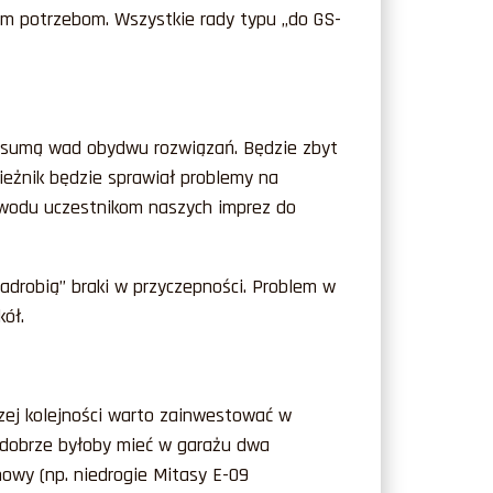
im potrzebom. Wszystkie rady typu „do GS-
t sumą wad obydwu rozwiązań. Będzie zbyt
bieżnik będzie sprawiał problemy na
wodu uczestnikom naszych imprez do
adrobią” braki w przyczepności. Problem w
ół.
zej kolejności warto zainwestować w
 dobrze byłoby mieć w garażu dwa
owy (np. niedrogie Mitasy E-09