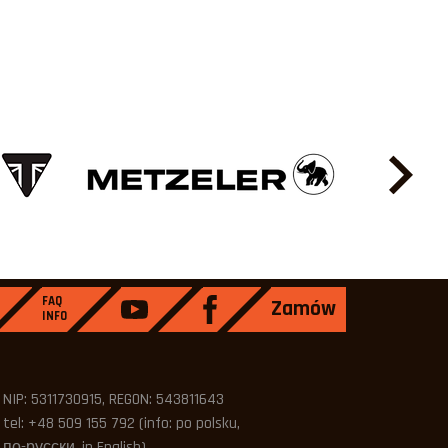
FAQ
Zamów
INFO
NIP: 5311730915, REGON: 543811643
tel: +48 509 155 792 (info: po polsku,
по-русски, in English),