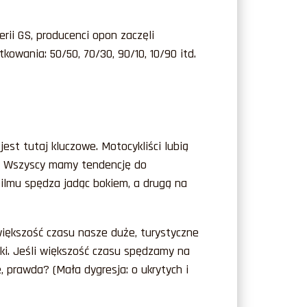
i GS, producenci opon zaczęli
owania: 50/50, 70/30, 90/10, 10/90 itd.
jest tutaj kluczowe. Motocykliści lubią
ci. Wszyscy mamy tendencję do
filmu spędza jadąc bokiem, a drugą na
większość czasu nasze duże, turystyczne
ki. Jeśli większość czasu spędzamy na
e, prawda?
(
Mała dygresja: o ukrytych i