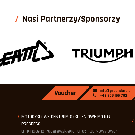
Nasi Partnerzy/Sponsorzy
info@proenduro.pl
Voucher
+48 509 155 792
MOTOCYKLOWE CENTRUM SZKOLENIOWE MOTOR
PROGRESS
ul. Ignacego Paderewskiego 1C, 05-100 Nowy Dwór