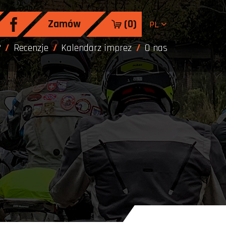
Zamów
(
0
)
PL
?
Recenzje
Kalendarz imprez
O nas