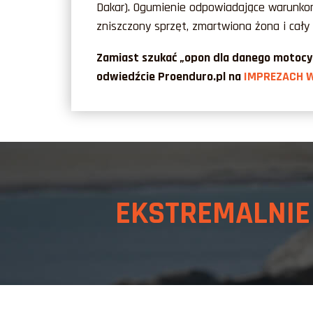
Dakar).
Ogumienie odpowiadające warunkom 
zniszczony sprzęt, zmartwiona żona i cały
Zamiast szukać „opon dla danego motocykla
odwiedźcie Proenduro.pl na
IMPREZACH W
EKSTREMALNI