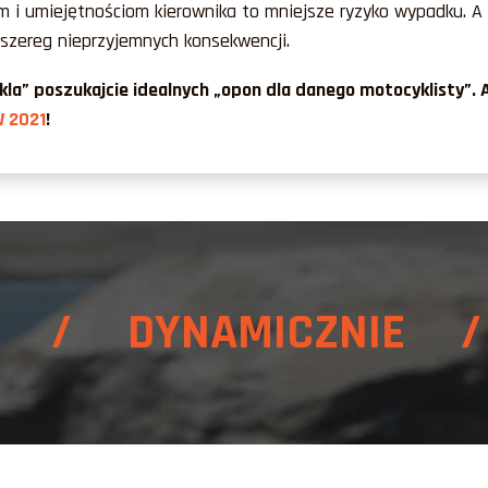
i umiejętnościom kierownika to mniejsze ryzyko wypadku. A w
 szereg nieprzyjemnych konsekwencji.
” poszukajcie idealnych „opon dla danego motocyklisty”. A j
 2021
!
E / DYNAMICZNIE /