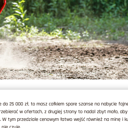
e do 25 000 zł, to masz całkiem spore szanse na nabycie faj
rzebierać w ofertach, z drugiej strony to nadal zbyt mało, a
 W tym przedziale cenowym łatwo wejść również na minę i kup
 nie czuje.