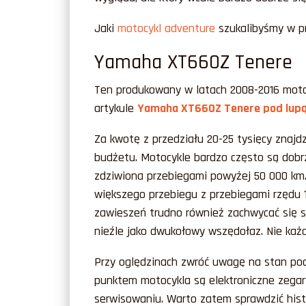
Jaki
motocykl adventure
szukalibyśmy w pr
Yamaha XT660Z Tenere
Ten produkowany w latach 2008-2016 motoc
artykule
Yamaha XT660Z Tenere pod lup
Za kwotę z przedziału 20-25 tysięcy znaj
budżetu. Motocykle bardzo często są dobr
zdziwiona przebiegami powyżej 50 000 km. M
większego przebiegu z przebiegami rzędu 1
zawieszeń trudno również zachwycać się s
nieźle jako dwukołowy wszędołaz. Nie każ
Przy oględzinach zwróć uwagę na stan podw
punktem motocykla są elektroniczne zegary, 
serwisowaniu. Warto zatem sprawdzić histo