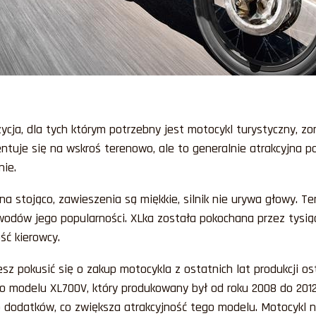
cja, dla tych którym potrzebny jest motocykl turystyczny, z
tuje się na wskroś terenowo, ale to generalnie atrakcyjna po
nie.
na stojąco, zawieszenia są miękkie, silnik nie urywa głowy. T
owodów jego popularności. XLka została pokochana przez tysi
ść kierowcy.
 pokusić się o zakup motocykla z ostatnich lat produkcji osta
o modelu XL700V, który produkowany był od roku 2008 do 2012
dodatków, co zwiększa atrakcyjność tego modelu. Motocykl n