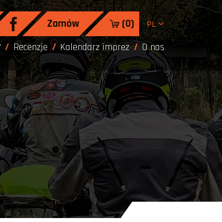
Zamów
(
0
)
PL
?
Recenzje
Kalendarz imprez
O nas