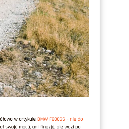
gółowo w artykule
BMW F800GS – nie do
lał swoją mocą, ani finezją, ale wozi po