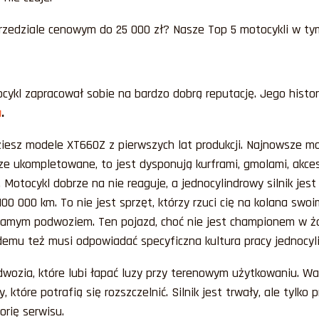
zedziale cenowym do 25 000 zł? Nasze Top 5 motocykli w tym
ykl zapracował sobie na bardzo dobrą reputację. Jego histor
ą
.
dziesz modele XT660Z z pierwszych lat produkcji. Najnowsze 
ze ukompletowane, to jest dysponują kurframi, gmolami, akces
otocykl dobrze na nie reaguje, a jednocylindrowy silnik jest
00 000 km. To nie jest sprzęt, którzy rzuci cię na kolana sw
amym podwoziem. Ten pojazd, choć nie jest championem w żadn
demu też musi odpowiadać specyficzna kultura pracy jednocyl
ozia, które lubi łapać luzy przy terenowym użytkowaniu. War
które potrafią się rozszczelnić. Silnik jest trwały, ale tylko
rię serwisu.