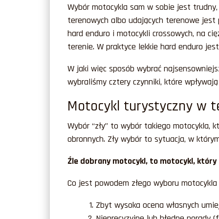
Wybór motocykla sam w sobie jest trudny, 
terenowych albo udających terenowe jest p
hard enduro i motocykli crossowych, na cię
terenie. W praktyce lekkie hard enduro jes
W jaki więc sposób wybrać najsensowniejs
wybraliśmy cztery czynniki, które wpływaj
Motocykl turystyczny w t
Wybór “zły” to wybór takiego motocykla, k
obronnych. Zły wybór to sytuacja, w który
Źle dobrany motocykl, to motocykl, który
Co jest powodem złego wyboru motocykla 
Zbyt wysoka ocena własnych umiej
Nieprecyzyjne lub błędne porady (f