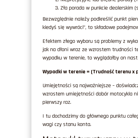
Zła porada w punkcie dealerskim (s
Bezwzględnie należy podkreślić punkt pier
kiedyś się wywróci”, to składowe podejmow
Efektem złego wyboru są problemy z wyko
jak na dłoni wraz ze wzrostem trudności 
wypadku w terenie, to wyglądałby on nast
Wypadki w terenie = (Trudność terenu x p
Umiejętności są najważniejsze – doświadc
wzrostem umiejętności dobór motocykla nie
pierwszy raz.
I tu dochodzimy do głównego punktu całeg
wagi czy stanu konta.