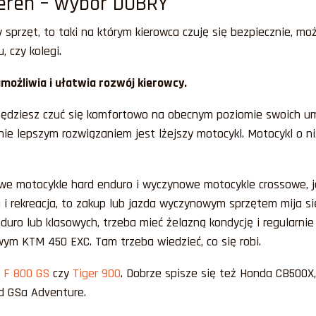
teren – wybór DOBRY
sprzęt, to taki na którym kierowca czuję się bezpiecznie, może
 czy kolegi.
umożliwia i ułatwia rozwój kierowcy.
 będziesz czuć się komfortowo na obecnym poziomie swoich umi
ie lepszym rozwiązaniem jest lżejszy motocykl. Motocykl o n
we motocykle hard enduro i wyczynowe motocykle crossowe, j
 i rekreacja, to zakup lub jazda wyczynowym sprzętem mija s
duro lub klasowych, trzeba mieć żelazną kondycję i regularn
wym KTM 450 EXC. Tam trzeba wiedzieć, co się robi.
F 800 GS
czy
Tiger 900
. Dobrze spisze się też Honda CB500
od GSa Adventure.