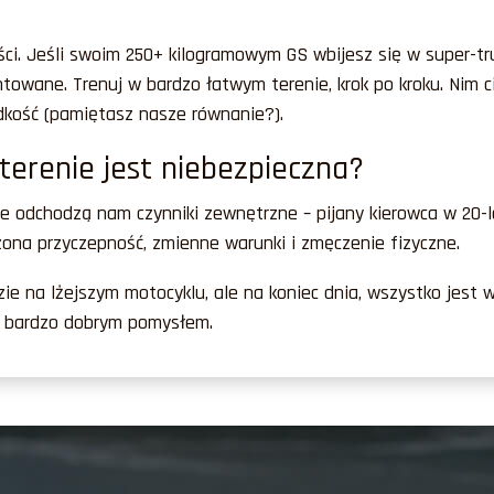
ści. Jeśli swoim 250+ kilogramowym GS wbijesz się w super-t
ntowane. Trenuj w bardzo łatwym terenie, krok po kroku. Nim c
ędkość (pamiętasz nasze równanie?).
erenie jest niebezpieczna?
enie odchodzą nam czynniki zewnętrzne – pijany kierowca w 20
zona przyczepność, zmienne warunki i zmęczenie fizyczne.
zie na lżejszym motocyklu, ale na koniec dnia, wszystko jest 
e bardzo dobrym pomysłem.