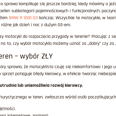
a sprawa komplikuje się jeszcze bardziej, kiedy mówimy o jeź
ełen subkategorii pojemnościowych i funkcjonalnych, poczyna
żkim
BMW R 1200 GS
kończąc. Wszystkie te motocykle, w teor
t różne jak dzień i noc z dużym GS-em.
zy motocykl do rozpoczęcia przygody w terenie? Pracując z s
ą na to, czy wybór motocykla możemy uznać za „dobry” czy za „
eren – wybór ZŁY
tóry sprawia, że motocyklista czuję się niekomfortowo i jego
m sprzęt potęguje błędy kierowcy, w efekcie tworząc niebezpie
 utrudnia lub uniemożliwia rozwój kierowcy.
turystycznego w teren, zwłaszcza wśród osób początkującyc
ętności.
ora internetowe, znajomi).