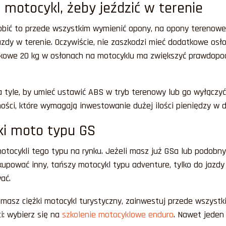
 motocykl, żeby jeździć w terenie
zrobić to przede wszystkim wymienić opony, na opony terenow
zdy w terenie. Oczywiście, nie zaszkodzi mieć dodatkowe osło
atkowe 20 kg w osłonach na motocyklu ma zwiększyć prawdopod
a tyle, by umieć ustawić ABS w tryb terenowy lub go wyłączy
nności, które wymagają inwestowanie dużej ilości pieniędzy w
żki moto typu GS
 motocykli tego typu na rynku. Jeżeli masz już GSa lub podobn
kupować inny, tańszy motocykl typu adventure, tylko do jazd
ać.
 masz ciężki motocykl turystyczny, zainwestuj przede wszyst
: wybierz się na
szkolenie motocyklowe enduro
. Nawet jeden 