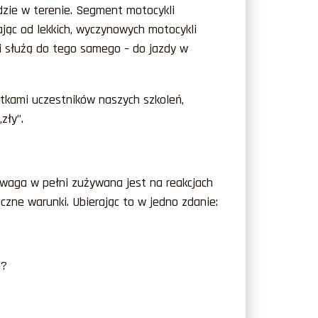
dzie w terenie. Segment motocykli
jąc od lekkich, wyczynowych motocykli
ii służą do tego samego – do jazdy w
etkami uczestników naszych szkoleń,
zły”.
 uwaga w pełni zużywana jest na reakcjach
czne warunki. Ubierając to w jedno zdanie:
h?