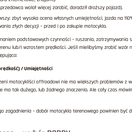
przedawca wolał więcej zarobić, doradził droższy pojazd).
wszy: zbyt wysoka ocena własnych umiejętności, jazda na 110
ania złych decyzji – przed i po zakupie motocykla.
naniem podstawowych czynności – ruszania, zatrzymywania si
terenu lub/i wzrostem prędkości. Jeśli mielibyśmy zrobić wz
ępująco:
rędkość) / Umiejętności
zeni motocykliści offroadowi nie ma większych problemów z 
 ma tak dużego, lub żadnego znaczenia. Ale cały czas mówimy
o zagadnienia – dobór motocykla terenowego powinien być do