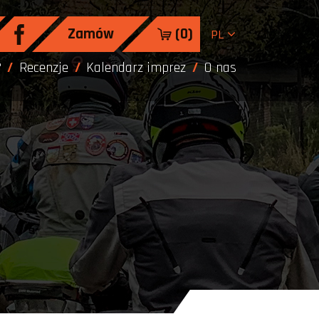
Zamów
(
0
)
PL
?
Recenzje
Kalendarz imprez
O nas