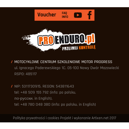
Jak
BMW
FAQ
Voucher
Harleyowi,
INFO
tak
Harley
BMW
MOTOCYKLOWE CENTRUM SZKOLENIOWE MOTOR PROGRESS
ul. Ignacego Paderewskiego 1C, 05-100 Nowy Dwór Mazowiecki
RSPO: 485117
NIP: 5311730915, REGON: 543811643
tel: +48 509 155 792 (info: po polsku,
по-русски, in English),
tel: +48 780 048 380 (info: po polsku, in English)
Polityka prywatności i cookies
Projekt i wykonanie Artixen.net
2017