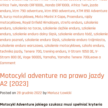
Africa Twin
,
Honda CRF1000L
,
Honda CRF1000L Africa Twin
,
jazda
enduro
,
ktm 790 adventure
,
ktm 890 adventure
,
KTM 890 Adventure
R
,
kursy motocyklowe
,
Moto Morini X-Cape
,
Proenduro
,
rajdy
motocyklowe
,
Royal Enfield Himalayan
,
strefa enduro
,
szkolenia
enduro
,
szkolenia na torze
,
szkolenie ciężkie enduro
,
szkolenie
enduro
,
szkolenie enduro dolny śląsk
,
szkolenie enduro łódź
,
szkolenie
enduro poznań
,
szkolenie enduro śląsk
,
szkolenie enduro trójmiasto
,
szkolenie enduro warszawa
,
szkolenie motocyklowe
,
szkoła enduro
,
technika jazdy
,
Tenere 700
,
trening enduro
,
V-Strom 1050 DE
,
V-
Strom 800 DE
,
Voge 900DS
,
Yamaha
,
Yamaha Tenere 700
Leave a
on
Comment
Najlepsze
Motocykl adventure na prawo jazdy
nowe
motocykle
A2 [2023]
Adventure
2023
Posted on
28 grudnia 2022
by
Mariusz Łowicki
Motocykl Adventure jakiego szukasz musi spełniać kryteria