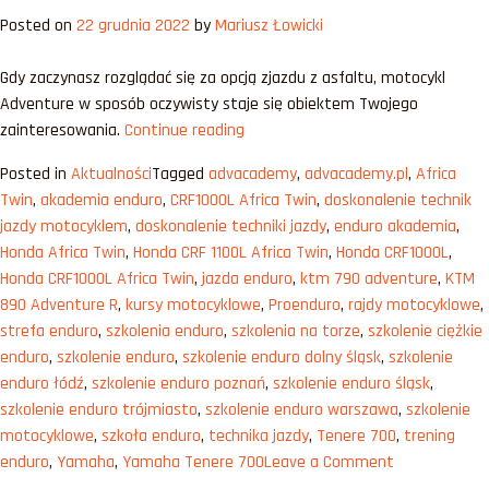
do
Posted on
22 grudnia 2022
by
Mariusz Łowicki
25
000
Gdy zaczynasz rozglądać się za opcją zjazdu z asfaltu, motocykl
zł
Adventure w sposób oczywisty staje się obiektem Twojego
„Motocykl
zainteresowania.
Continue reading
Adventure
Posted in
Aktualności
Tagged
advacademy
,
advacademy.pl
,
Africa
do
Twin
,
akademia enduro
,
CRF1000L Africa Twin
,
doskonalenie technik
15
jazdy motocyklem
,
doskonalenie techniki jazdy
,
enduro akademia
,
000
Honda Africa Twin
,
Honda CRF 1100L Africa Twin
,
Honda CRF1000L
,
zł”
Honda CRF1000L Africa Twin
,
jazda enduro
,
ktm 790 adventure
,
KTM
890 Adventure R
,
kursy motocyklowe
,
Proenduro
,
rajdy motocyklowe
,
strefa enduro
,
szkolenia enduro
,
szkolenia na torze
,
szkolenie ciężkie
enduro
,
szkolenie enduro
,
szkolenie enduro dolny śląsk
,
szkolenie
enduro łódź
,
szkolenie enduro poznań
,
szkolenie enduro śląsk
,
szkolenie enduro trójmiasto
,
szkolenie enduro warszawa
,
szkolenie
motocyklowe
,
szkoła enduro
,
technika jazdy
,
Tenere 700
,
trening
on
enduro
,
Yamaha
,
Yamaha Tenere 700
Leave a Comment
Motocykl