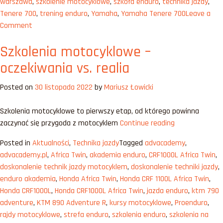
warszawa
,
szkolenie motocyklowe
,
szkoła enduro
,
technika jazdy
,
Tenere 700
,
trening enduro
,
Yamaha
,
Yamaha Tenere 700
Leave a
on
Comment
Patrz
Szkolenia motocyklowe –
gdzie
chcesz
oczekiwania vs. realia
jechać
–
Posted on
30 listopada 2022
by
Mariusz Łowicki
mit
czy
Szkolenia motocyklowe to pierwszy etap, od którego powinna
hit?
„Szkolenia
zaczynać się przygoda z motocyklem
Continue reading
motocyklowe
Posted in
Aktualności
,
Technika jazdy
Tagged
advacademy
,
–
advacademy.pl
,
Africa Twin
,
akademia enduro
,
CRF1000L Africa Twin
,
oczekiwania
doskonalenie technik jazdy motocyklem
,
doskonalenie techniki jazdy
,
vs.
enduro akademia
,
Honda Africa Twin
,
Honda CRF 1100L Africa Twin
,
realia”
Honda CRF1000L
,
Honda CRF1000L Africa Twin
,
jazda enduro
,
ktm 790
adventure
,
KTM 890 Adventure R
,
kursy motocyklowe
,
Proenduro
,
rajdy motocyklowe
,
strefa enduro
,
szkolenia enduro
,
szkolenia na