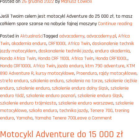
Posted on
26 grudnia 2022
by
Mariusz Łowicki
prawo
jazdy
Jeśli Twoim celem jest motocykl Adventure do 25 000 zł, to masz
A2
„Mo
całkiem spore szanse na nabycie fajnej maszyny
Continue reading
[2023]
Adv
Posted in
Aktualności
Tagged
advacademy
,
advacademy.pl
,
Africa
do
Twin
,
akademia enduro
,
CRF1000L Africa Twin
,
doskonalenie technik
25
jazdy motocyklem
,
doskonalenie techniki jazdy
,
enduro akademia
,
00
Honda Africa Twin
,
Honda CRF 1100L Africa Twin
,
Honda CRF1000L
,
zł”
Honda CRF1000L Africa Twin
,
jazda enduro
,
ktm 790 adventure
,
KTM
890 Adventure R
,
kursy motocyklowe
,
Proenduro
,
rajdy motocyklowe
,
strefa enduro
,
szkolenia enduro
,
szkolenia na torze
,
szkolenie ciężkie
enduro
,
szkolenie enduro
,
szkolenie enduro dolny śląsk
,
szkolenie
enduro łódź
,
szkolenie enduro poznań
,
szkolenie enduro śląsk
,
szkolenie enduro trójmiasto
,
szkolenie enduro warszawa
,
szkolenie
motocyklowe
,
szkoła enduro
,
technika jazdy
,
Tenere 700
,
trening
on
enduro
,
Yamaha
,
Yamaha Tenere 700
Leave a Comment
Motocykl
Motocykl Adventure do 15 000 zł
Adventure