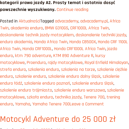
kategorii prawa jazdy A2. Prosty temat i ostatnio dosyć
„Motocykl
powszechnie wyszukiwany.
Continue reading
adventure
Posted in
Aktualności
Tagged
advacademy
,
advacademy.pl
,
Africa
na
Twin
,
akademia enduro
,
BMW G310GS
,
CRF1000L Africa Twin
,
prawo
doskonalenie technik jazdy motocyklem
,
doskonalenie techniki jazdy
,
jazdy
enduro akademia
,
Honda Africa Twin
,
Honda CB500X
,
Honda CRF 1100L
A2
Africa Twin
,
Honda CRF1000L
,
Honda CRF1000L Africa Twin
,
jazda
[2023]”
enduro
,
ktm 790 adventure
,
KTM 890 Adventure R
,
kursy
motocyklowe
,
Proenduro
,
rajdy motocyklowe
,
Royal Enfield Himalayan
,
strefa enduro
,
szkolenia enduro
,
szkolenia na torze
,
szkolenie ciężkie
enduro
,
szkolenie enduro
,
szkolenie enduro dolny śląsk
,
szkolenie
enduro łódź
,
szkolenie enduro poznań
,
szkolenie enduro śląsk
,
szkolenie enduro trójmiasto
,
szkolenie enduro warszawa
,
szkolenie
motocyklowe
,
szkoła enduro
,
technika jazdy
,
Tenere 700
,
trening
on
enduro
,
Yamaha
,
Yamaha Tenere 700
Leave a Comment
Motocykl
Motocykl Adventure do 25 000 zł
adventure
na