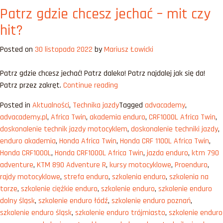
Patrz gdzie chcesz jechać – mit czy
Adventure
do
hit?
15
000
Posted on
30 listopada 2022
by
Mariusz Łowicki
zł
Patrz gdzie chcesz jechać! Patrz daleko! Patrz najdalej jak się da!
„Patrz
Patrz przez zakręt.
Continue reading
gdzie
Posted in
Aktualności
,
Technika jazdy
Tagged
advacademy
,
chcesz
advacademy.pl
,
Africa Twin
,
akademia enduro
,
CRF1000L Africa Twin
,
jechać
doskonalenie technik jazdy motocyklem
,
doskonalenie techniki jazdy
,
–
enduro akademia
,
Honda Africa Twin
,
Honda CRF 1100L Africa Twin
,
mit
Honda CRF1000L
,
Honda CRF1000L Africa Twin
,
jazda enduro
,
ktm 790
czy
adventure
,
KTM 890 Adventure R
,
kursy motocyklowe
,
Proenduro
,
hit?”
rajdy motocyklowe
,
strefa enduro
,
szkolenia enduro
,
szkolenia na
torze
,
szkolenie ciężkie enduro
,
szkolenie enduro
,
szkolenie enduro
dolny śląsk
,
szkolenie enduro łódź
,
szkolenie enduro poznań
,
szkolenie enduro śląsk
,
szkolenie enduro trójmiasto
,
szkolenie enduro