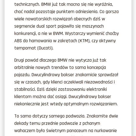
technicznych. BMW już tak mocno się nie wyróżnia,
choć nadal pozostaje punktem odniesienia. Co gorsza
wiele nowatorskich rozwiązań obecnych dziś w
segmencie dual sport pojawiło się maszynach
konkurencji, a nie w BWM. Wystarczy wymienić choćby
ABS do hamowania w zakrętach (KTM), czy aktywny
tempomat (Ducati).
Drugi powód dlaczego BMW nie wytycza już tak
arbitralnie nowych trendów to sama koncepcja
pojazdu. Dwucylindrowy bokser znakomicie sprawdzał
się w czasach, gdy klienci oczekiwali niezawodności i
stabilności. Dziś dzięki zastosowaniu elektroniki
klientom można dać osiągi. Dwucylindrowy bokser
niekoniecznie jest wtedy optymalnym rozwiązaniem.
To samo dotyczy samego podwozia. Znakomite dwie
dekady temu przednie podwozie z pchanym
wahaczem było świetnym panaceum na nurkowanie