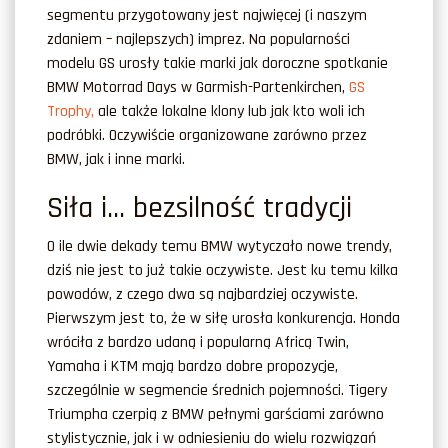
segmentu przygotowany jest najwięcej (i naszym
zdaniem – najlepszych) imprez. Na popularności
modelu GS urosły takie marki jak doroczne spotkanie
BMW Motorrad Days w Garmish-Partenkirchen,
GS
Trophy,
ale także lokalne klony lub jak kto woli ich
podróbki. Oczywiście organizowane zarówno przez
BMW, jak i inne marki.
Siła i… bezsilność tradycji
O ile dwie dekady temu BMW wytyczało nowe trendy,
dziś nie jest to już takie oczywiste. Jest ku temu kilka
powodów, z czego dwa są najbardziej oczywiste.
Pierwszym jest to, że w siłę urosła konkurencja. Honda
wróciła z bardzo udaną i popularną Africą Twin,
Yamaha i KTM mają bardzo dobre propozycje,
szczególnie w segmencie średnich pojemności. Tigery
Triumpha czerpią z BMW pełnymi garściami zarówno
stylistycznie, jak i w odniesieniu do wielu rozwiązań