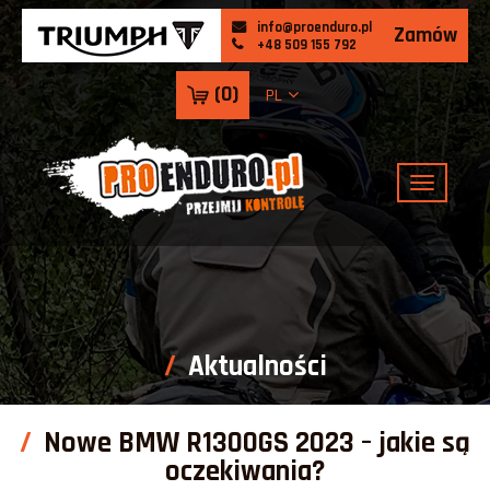
info@proenduro.pl
Zamów
+48 509 155 792
(
0
)
PL
Aktualności
Nowe BMW R1300GS 2023 – jakie są
oczekiwania?