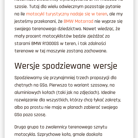
szosie. Tutaj dla wielu odwiecznym pozostaje pytanie
na ile
motocykl turystyczny nadaje się w teren
, ale my
jesteśmy przekonani, że
BMW Motorrad
nie wyprze się
swojego terenowego dziedzictwa. Nawet wiedząc, że
mały procent motocyklistów będzie zjeżdżać za
starami BMW R1300GS w teren, i tak zdolności
terenowe w tej maszynie zostaną zachowane.
Wersje spodziewane wersje
Spodziewamy się przynajmniej trzech propozycji dla
chętnych na GSa. Pierwsza to wariant szosowy, na
aluminiowych kołach (taki jak na zdjęciach). Idealne
rozwiązanie dla wszystkich, którzy chcą łykać zakręty,
albo po prostu nie mają w planach zabierać swojego
GSa poza szosę.
Druga grupa to zwolennicy terenowego sznytu
motocykla. Szprychowe koła, gmole dookoła