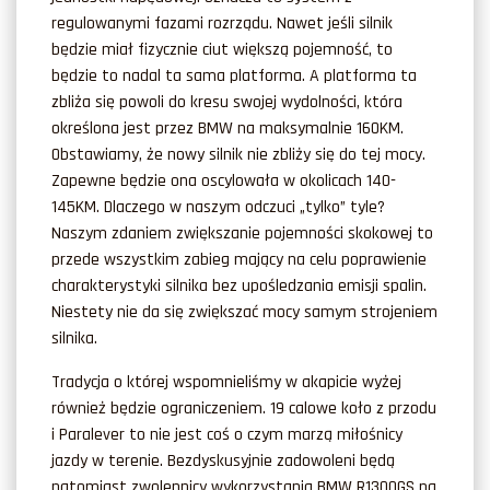
regulowanymi fazami rozrządu. Nawet jeśli silnik
będzie miał fizycznie ciut większą pojemność, to
będzie to nadal ta sama platforma. A platforma ta
zbliża się powoli do kresu swojej wydolności, która
określona jest przez BMW na maksymalnie 160KM.
Obstawiamy, że nowy silnik nie zbliży się do tej mocy.
Zapewne będzie ona oscylowała w okolicach 140-
145KM. Dlaczego w naszym odczuci „tylko” tyle?
Naszym zdaniem zwiększanie pojemności skokowej to
przede wszystkim zabieg mający na celu poprawienie
charakterystyki silnika bez upośledzania emisji spalin.
Niestety nie da się zwiększać mocy samym strojeniem
silnika.
Tradycja o której wspomnieliśmy w akapicie wyżej
również będzie ograniczeniem. 19 calowe koło z przodu
i Paralever to nie jest coś o czym marzą miłośnicy
jazdy w terenie. Bezdyskusyjnie zadowoleni będą
natomiast zwolennicy wykorzystania BMW R1300GS na