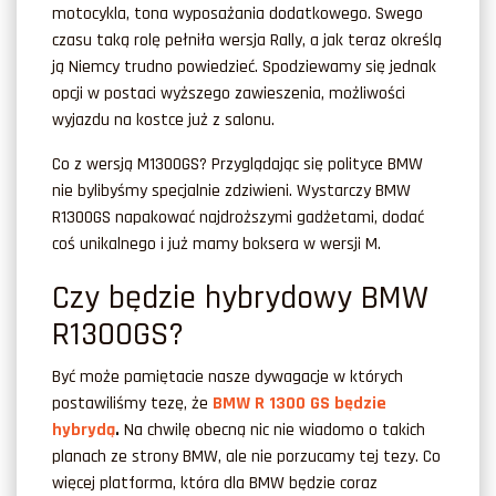
motocykla, tona wyposażania dodatkowego. Swego
czasu taką rolę pełniła wersja Rally, a jak teraz określą
ją Niemcy trudno powiedzieć. Spodziewamy się jednak
opcji w postaci wyższego zawieszenia, możliwości
wyjazdu na kostce już z salonu.
Co z wersją M1300GS? Przyglądając się polityce BMW
nie bylibyśmy specjalnie zdziwieni. Wystarczy BMW
R1300GS napakować najdroższymi gadżetami, dodać
coś unikalnego i już mamy boksera w wersji M.
Czy będzie hybrydowy BMW
R1300GS?
Być może pamiętacie nasze dywagacje w których
postawiliśmy tezę, że
BMW R 1300 GS będzie
hybrydą
.
Na chwilę obecną nic nie wiadomo o takich
planach ze strony BMW, ale nie porzucamy tej tezy. Co
więcej platforma, która dla BMW będzie coraz