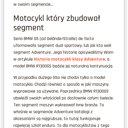
w swoim segmencie…
Motocykl który zbudował
segment
Seria BMW GS (od Gelände/Straße) de facto
uformowała segment dual sportowy, lub jak kto woli
segment Adventure. Jego historię opisywaliśmy Wam
w artykule
Historia motocykli klasy Adventure
, a
model BMW R1300GS będzie jej naturalną kontynuacją.
W przypadku dużego GSa nie chodzi tylko o model
motocykla. Chodzi również o sposób w jaki maszyny
wyprawowe są używane. Poprzednicy BMW R1300GS
obwieźli swoich właścicieli po dosłownie całym świecie.
Ten segment maszyn wykreował inne branże. To
właśnie w segmencie Adventure katalogi z
akcesoriami są najgrubsze, to tutaj funkcjonuje
najwięcej szkół enduro. To dla motocyklistów z tego