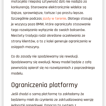
motocykla i kiepską sztywność dziś nie nadąża za
konkurencją. Sterowane elektronicznie widelce są
lżejsze, sprawniejsze, tańsze i po prostu lepsze.
Szczególnie podczas
jazdy w terenie
. Dlatego stosują
je wszyscy poza BMW, które ograniczyło stosowanie
tego rozwiązania wyłącznie do swoich bokserów.
Niestety tradycja rodzi określone oczekiwania ze
strony klientów, a to z kolei generuje ograniczenia w
osiągach maszyny.
Co do zasady nie spodziewamy się rewolucji.
Spodziewamy się ewolucji. Nowy model będzie z całą
pewnością opierał się na rozwiązaniach z poprzedniego
modelu.
Ograniczenia platformy
Jeśli chodzi o samą platformę to zakładamy że
będziemy mieli do czynienia ze zaktualizowaną wersję
jednostki napędowej. Oznacza to system z