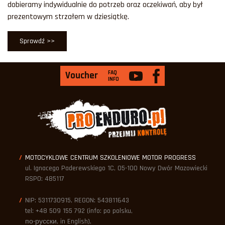
dobieramy indywidualnie do potrzeb oraz oczekiwań, aby był
prezentowym strzałem w dziesiątkę.
Sprawdź >>
FAQ
Voucher
INFO
MOTOCYKLOWE CENTRUM SZKOLENIOWE MOTOR PROGRESS
ul. Ignacego Paderewskiego 1C, 05-100 Nowy Dwór Mazowiecki
RSPO: 485117
NIP: 5311730915, REGON: 543811643
tel: +48 509 155 792 (info: po polsku,
по-русски, in English),