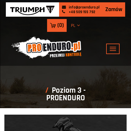
info@proenduro.pl
Zamów
+48 509 155 792
(
0
)
PL
Poziom 3 -
PROENDURO