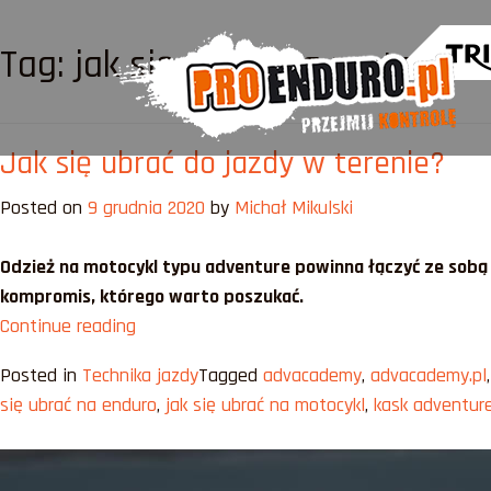
Tag:
jak się ubrać na motocykl
Jak się ubrać do jazdy w terenie?
Posted on
9 grudnia 2020
by
Michał Mikulski
Odzież na motocykl typu adventure powinna łączyć ze sobą 
kompromis, którego warto poszukać.
„Jak
Continue reading
się
Posted in
Technika jazdy
Tagged
advacademy
,
advacademy.pl
ubrać
się ubrać na enduro
,
jak się ubrać na motocykl
,
kask adventur
do
jazdy
w