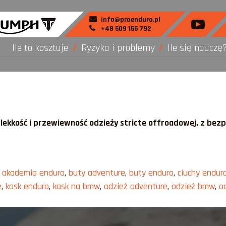
info@proenduro.pl
+48 509 155 792
Ile to kosztuje
Ryzyka i problemy
Ile się nauczę
lekkość i przewiewność odzieży stricte offroadowej, z bez
,
akademia enduro
,
buty adventure
,
buty enduro
,
ciuchy endur
e
,
kask enduro
,
kask na bmw
,
odzież adventure
,
odzież bmw
,
o