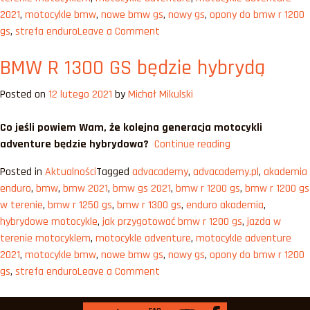
co
2021
,
motocykle bmw
,
nowe bmw gs
,
nowy gs
,
opony do bmw r 1200
z
on
gs
,
strefa enduro
Leave a Comment
tego
Autonomiczne
wynika?”
BMW R 1300 GS będzie hybrydą
BMW
R1200GS
Posted on
12 lutego 2021
by
Michał Mikulski
–
dlaczego
Co jeśli powiem Wam, że kolejna generacja motocykli
i
„BMW
adventure będzie hybrydowa?
Continue reading
co
R
z
Posted in
Aktualności
Tagged
advacademy
,
advacademy.pl
,
akademia
1300
tego
enduro
,
bmw
,
bmw 2021
,
bmw gs 2021
,
bmw r 1200 gs
,
bmw r 1200 gs
GS
wynika?
w terenie
,
bmw r 1250 gs
,
bmw r 1300 gs
,
enduro akademia
,
będzie
hybrydowe motocykle
,
jak przygotować bmw r 1200 gs
,
jazda w
hybrydą”
terenie motocyklem
,
motocykle adventure
,
motocykle adventure
2021
,
motocykle bmw
,
nowe bmw gs
,
nowy gs
,
opony do bmw r 1200
on
gs
,
strefa enduro
Leave a Comment
BMW
R