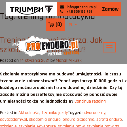
info@proenduro.pl
Zamów
+48 509 155 792
Tag:
trening na motocyklu
(
0
)
PL
Trening NIE czyni mistrza. Jak
szkolić się na motocyklu?
Posted on
14 stycznia 2021
by
Michał Mikulski
Szkolenie motocyklowe ma budować umiejętności. Ile czasu
trzeba w nie zainwestować? Ponoć wystarczy 10 000 godzin i z
każdego można zrobić mistrza w dowolnej dziedzinie. Czy tą
zasadę można bezrefleksyjnie stosować by ponosić swoje
„Trening
umiejętności także na jednośladzie?
Continue reading
NIE
Posted in
Aktualności
,
Technika jazdy
Tagged
advacademy
,
czyni
advacademy.pl
,
akademia enduro
,
enduro akademia
,
strefa enduro
,
mistrza.
szkolenie
,
szkolenie Adventure
,
szkolenie bmw
,
szkolenie bmw gs
,