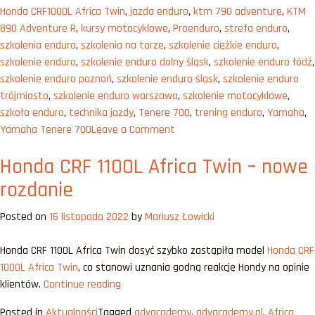
Honda CRF1000L Africa Twin
,
jazda enduro
,
ktm 790 adventure
,
KTM
890 Adventure R
,
kursy motocyklowe
,
Proenduro
,
strefa enduro
,
szkolenia enduro
,
szkolenia na torze
,
szkolenie ciężkie enduro
,
szkolenie enduro
,
szkolenie enduro dolny śląsk
,
szkolenie enduro łódź
,
szkolenie enduro poznań
,
szkolenie enduro śląsk
,
szkolenie enduro
trójmiasto
,
szkolenie enduro warszawa
,
szkolenie motocyklowe
,
szkoła enduro
,
technika jazdy
,
Tenere 700
,
trening enduro
,
Yamaha
,
on
Yamaha Tenere 700
Leave a Comment
KTM
Honda CRF 1100L Africa Twin – nowe
890
Adventure
rozdanie
R
–
Posted on
16 listopada 2022
by
Mariusz Łowicki
radykał
Honda CRF 1100L Africa Twin dosyć szybko zastąpiła model
Honda CRF
1000L Africa Twin
, co stanowi uznania godną reakcję Hondy na opinie
„Honda
klientów.
Continue reading
CRF
Posted in
Aktualności
Tagged
advacademy
,
advacademy.pl
,
Africa