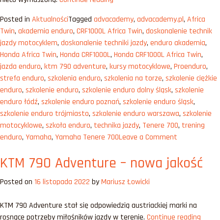
rozdanie
Tenere
Posted in
Aktualności
Tagged
advacademy
,
advacademy.pl
,
Africa
700
Twin
,
akademia enduro
,
CRF1000L Africa Twin
,
doskonalenie technik
–
jazdy motocyklem
,
doskonalenie techniki jazdy
,
enduro akademia
,
purysta”
Honda Africa Twin
,
Honda CRF1000L
,
Honda CRF1000L Africa Twin
,
jazda enduro
,
ktm 790 adventure
,
kursy motocyklowe
,
Proenduro
,
strefa enduro
,
szkolenia enduro
,
szkolenia na torze
,
szkolenie ciężkie
enduro
,
szkolenie enduro
,
szkolenie enduro dolny śląsk
,
szkolenie
enduro łódź
,
szkolenie enduro poznań
,
szkolenie enduro śląsk
,
szkolenie enduro trójmiasto
,
szkolenie enduro warszawa
,
szkolenie
motocyklowe
,
szkoła enduro
,
technika jazdy
,
Tenere 700
,
trening
on
enduro
,
Yamaha
,
Yamaha Tenere 700
Leave a Comment
Yamaha
KTM 790 Adventure – nowa jakość
Tenere
700
Posted on
16 listopada 2022
by
Mariusz Łowicki
–
purysta
KTM 790 Adventure stał się odpowiedzią austriackiej marki na
„KTM
rosnące potrzeby miłośników jazdy w terenie.
Continue reading