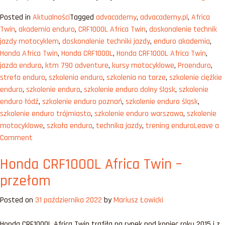
790
Posted in
Aktualności
Tagged
advacademy
,
advacademy.pl
,
Africa
Adven
Twin
,
akademia enduro
,
CRF1000L Africa Twin
,
doskonalenie technik
–
jazdy motocyklem
,
doskonalenie techniki jazdy
,
enduro akademia
,
nowa
Honda Africa Twin
,
Honda CRF1000L
,
Honda CRF1000L Africa Twin
,
jakość
jazda enduro
,
ktm 790 adventure
,
kursy motocyklowe
,
Proenduro
,
strefa enduro
,
szkolenia enduro
,
szkolenia na torze
,
szkolenie ciężkie
enduro
,
szkolenie enduro
,
szkolenie enduro dolny śląsk
,
szkolenie
enduro łódź
,
szkolenie enduro poznań
,
szkolenie enduro śląsk
,
szkolenie enduro trójmiasto
,
szkolenie enduro warszawa
,
szkolenie
motocyklowe
,
szkoła enduro
,
technika jazdy
,
trening enduro
Leave a
on
Comment
KTM
Honda CRF1000L Africa Twin –
790
Adventure
przełom
–
nowa
Posted on
31 października 2022
by
Mariusz Łowicki
jakość
Honda CRF1000L Africa Twin trafiła na rynek pod koniec roku 2015 i z