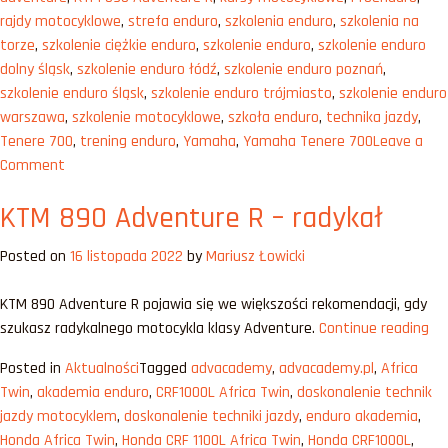
chodzi?”
rajdy motocyklowe
,
strefa enduro
,
szkolenia enduro
,
szkolenia na
torze
,
szkolenie ciężkie enduro
,
szkolenie enduro
,
szkolenie enduro
dolny śląsk
,
szkolenie enduro łódź
,
szkolenie enduro poznań
,
szkolenie enduro śląsk
,
szkolenie enduro trójmiasto
,
szkolenie enduro
warszawa
,
szkolenie motocyklowe
,
szkoła enduro
,
technika jazdy
,
Tenere 700
,
trening enduro
,
Yamaha
,
Yamaha Tenere 700
Leave a
on
Comment
Rajdy
KTM 890 Adventure R – radykał
motocyklowe
–
Posted on
16 listopada 2022
by
Mariusz Łowicki
o
co
KTM 890 Adventure R pojawia się we większości rekomendacji, gdy
w
„K
szukasz radykalnego motocykla klasy Adventure.
Continue reading
nich
89
chodzi?
Posted in
Aktualności
Tagged
advacademy
,
advacademy.pl
,
Africa
Ad
Twin
,
akademia enduro
,
CRF1000L Africa Twin
,
doskonalenie technik
R
jazdy motocyklem
,
doskonalenie techniki jazdy
,
enduro akademia
,
–
Honda Africa Twin
,
Honda CRF 1100L Africa Twin
,
Honda CRF1000L
,
rad