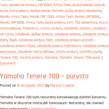
1100L
Twin
,
akademia enduro
,
CRF1000L Africa Twin
,
doskonalenie technik
Africa
jazdy motocyklem
,
doskonalenie techniki jazdy
,
enduro akademia
,
Twin
Honda Africa Twin
,
Honda CRF 1100L Africa Twin
,
Honda CRF1000L
,
–
Honda CRF1000L Africa Twin
,
jazda enduro
,
ktm 790 adventure
,
kursy
nowe
motocyklowe
,
Proenduro
,
strefa enduro
,
szkolenia enduro
,
szkolenia
rozdanie”
na torze
,
szkolenie ciężkie enduro
,
szkolenie enduro
,
szkolenie enduro
dolny śląsk
,
szkolenie enduro łódź
,
szkolenie enduro poznań
,
szkolenie enduro śląsk
,
szkolenie enduro trójmiasto
,
szkolenie enduro
warszawa
,
szkolenie motocyklowe
,
szkoła enduro
,
technika jazdy
,
Tenere 700
,
trening enduro
,
Yamaha
,
Yamaha Tenere 700
Leave a
on
Comment
Honda
Yamaha Tenere 700 – purysta
CRF
1100L
Posted on
16 listopada 2022
by
Mariusz Łowicki
Africa
Twin
Yamaha Tenere 700 była naturalną konsekwencją działań koncernu
–
Yamaha w obszarze motocykli terenowych. Naturalną, ale również
nowe
„Yamaha
nieco wymuszoną.
Continue reading