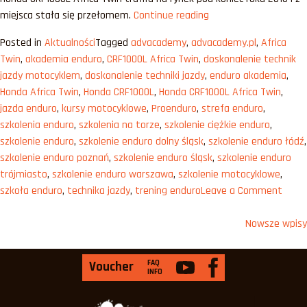
„Honda
miejsca stała się przełomem.
Continue reading
CRF1000L
Posted in
Aktualności
Tagged
advacademy
,
advacademy.pl
,
Africa
Africa
Twin
,
akademia enduro
,
CRF1000L Africa Twin
,
doskonalenie technik
Twin
jazdy motocyklem
,
doskonalenie techniki jazdy
,
enduro akademia
,
–
Honda Africa Twin
,
Honda CRF1000L
,
Honda CRF1000L Africa Twin
,
przełom”
jazda enduro
,
kursy motocyklowe
,
Proenduro
,
strefa enduro
,
szkolenia enduro
,
szkolenia na torze
,
szkolenie ciężkie enduro
,
szkolenie enduro
,
szkolenie enduro dolny śląsk
,
szkolenie enduro łódź
,
szkolenie enduro poznań
,
szkolenie enduro śląsk
,
szkolenie enduro
trójmiasto
,
szkolenie enduro warszawa
,
szkolenie motocyklowe
,
on
szkoła enduro
,
technika jazdy
,
trening enduro
Leave a Comment
Hond
Nawigacja
CRF10
Nowsze wpisy
Africa
po
Twin
FAQ
Voucher
wpisach
–
INFO
prze