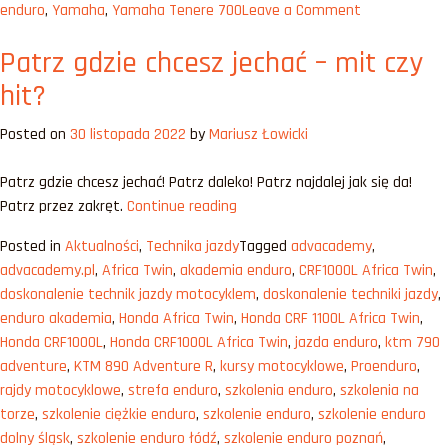
on
enduro
,
Yamaha
,
Yamaha Tenere 700
Leave a Comment
Motocykl
Patrz gdzie chcesz jechać – mit czy
Adventure
do
hit?
15
000
Posted on
30 listopada 2022
by
Mariusz Łowicki
zł
Patrz gdzie chcesz jechać! Patrz daleko! Patrz najdalej jak się da!
„Patrz
Patrz przez zakręt.
Continue reading
gdzie
Posted in
Aktualności
,
Technika jazdy
Tagged
advacademy
,
chcesz
advacademy.pl
,
Africa Twin
,
akademia enduro
,
CRF1000L Africa Twin
,
jechać
doskonalenie technik jazdy motocyklem
,
doskonalenie techniki jazdy
,
–
enduro akademia
,
Honda Africa Twin
,
Honda CRF 1100L Africa Twin
,
mit
Honda CRF1000L
,
Honda CRF1000L Africa Twin
,
jazda enduro
,
ktm 790
czy
adventure
,
KTM 890 Adventure R
,
kursy motocyklowe
,
Proenduro
,
hit?”
rajdy motocyklowe
,
strefa enduro
,
szkolenia enduro
,
szkolenia na
torze
,
szkolenie ciężkie enduro
,
szkolenie enduro
,
szkolenie enduro
dolny śląsk
,
szkolenie enduro łódź
,
szkolenie enduro poznań
,