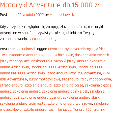
Motocykl Adventure do 15 000 zł
Adventure
do
Posted on
22 grudnia 2022
by
Mariusz Łowicki
25
000
Gdy zaczynasz rozglądać się za opcją zjazdu z asfaltu, motocykl
zł
Adventure w sposób oczywisty staje się obiektem Twojego
„Motocykl
zainteresowania.
Continue reading
Adventure
Posted in
Aktualności
Tagged
advacademy
,
advacademy.pl
,
Africa
do
Twin
,
akademia enduro
,
CRF1000L Africa Twin
,
doskonalenie technik
15
jazdy motocyklem
,
doskonalenie techniki jazdy
,
enduro akademia
,
000
Honda Africa Twin
,
Honda CRF 1100L Africa Twin
,
Honda CRF1000L
,
zł”
Honda CRF1000L Africa Twin
,
jazda enduro
,
ktm 790 adventure
,
KTM
890 Adventure R
,
kursy motocyklowe
,
Proenduro
,
rajdy motocyklowe
,
strefa enduro
,
szkolenia enduro
,
szkolenia na torze
,
szkolenie ciężkie
enduro
,
szkolenie enduro
,
szkolenie enduro dolny śląsk
,
szkolenie
enduro łódź
,
szkolenie enduro poznań
,
szkolenie enduro śląsk
,
szkolenie enduro trójmiasto
,
szkolenie enduro warszawa
,
szkolenie
motocyklowe
,
szkoła enduro
,
technika jazdy
,
Tenere 700
,
trening