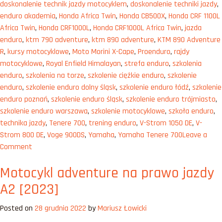
doskonalenie technik jazdy motocyklem
,
doskonalenie techniki jazdy
,
2023”
enduro akademia
,
Honda Africa Twin
,
Honda CB500X
,
Honda CRF 1100L
Africa Twin
,
Honda CRF1000L
,
Honda CRF1000L Africa Twin
,
jazda
enduro
,
ktm 790 adventure
,
ktm 890 adventure
,
KTM 890 Adventure
R
,
kursy motocyklowe
,
Moto Morini X-Cape
,
Proenduro
,
rajdy
motocyklowe
,
Royal Enfield Himalayan
,
strefa enduro
,
szkolenia
enduro
,
szkolenia na torze
,
szkolenie ciężkie enduro
,
szkolenie
enduro
,
szkolenie enduro dolny śląsk
,
szkolenie enduro łódź
,
szkolenie
enduro poznań
,
szkolenie enduro śląsk
,
szkolenie enduro trójmiasto
,
szkolenie enduro warszawa
,
szkolenie motocyklowe
,
szkoła enduro
,
technika jazdy
,
Tenere 700
,
trening enduro
,
V-Strom 1050 DE
,
V-
Strom 800 DE
,
Voge 900DS
,
Yamaha
,
Yamaha Tenere 700
Leave a
on
Comment
Najlepsze
Motocykl adventure na prawo jazdy
nowe
motocykle
A2 [2023]
Adventure
2023
Posted on
28 grudnia 2022
by
Mariusz Łowicki