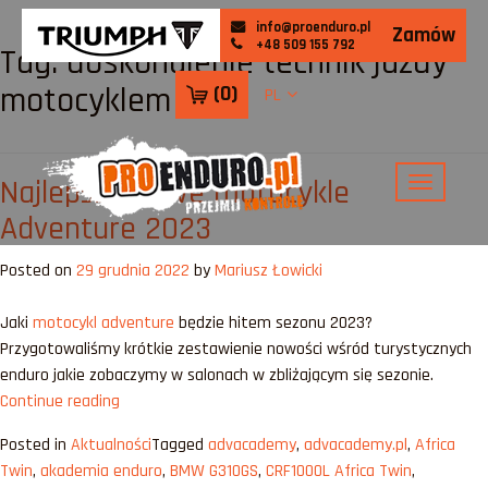
info@proenduro.pl
Zamów
+48 509 155 792
Tag:
doskonalenie technik jazdy
motocyklem
(
0
)
PL
Najlepsze nowe motocykle
Adventure 2023
Posted on
29 grudnia 2022
by
Mariusz Łowicki
Jaki
motocykl adventure
będzie hitem sezonu 2023?
Przygotowaliśmy krótkie zestawienie nowości wśród turystycznych
enduro jakie zobaczymy w salonach w zbliżającym się sezonie.
„Najlepsze
Continue reading
nowe
Posted in
Aktualności
Tagged
advacademy
,
advacademy.pl
,
Africa
motocykle
Twin
,
akademia enduro
,
BMW G310GS
,
CRF1000L Africa Twin
,
Adventure