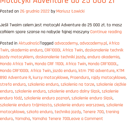
Motocykl Adventure do 25 000 zł
na
Posted on
26 grudnia 2022
by
Mariusz Łowicki
prawo
jazdy
Jeśli Twoim celem jest motocykl Adventure do 25 000 zł, to masz
A2
„Mo
całkiem spore szanse na nabycie fajnej maszyny
Continue reading
[2023]
Adv
Posted in
Aktualności
Tagged
advacademy
,
advacademy.pl
,
Africa
do
Twin
,
akademia enduro
,
CRF1000L Africa Twin
,
doskonalenie technik
25
jazdy motocyklem
,
doskonalenie techniki jazdy
,
enduro akademia
,
00
Honda Africa Twin
,
Honda CRF 1100L Africa Twin
,
Honda CRF1000L
,
zł”
Honda CRF1000L Africa Twin
,
jazda enduro
,
ktm 790 adventure
,
KTM
890 Adventure R
,
kursy motocyklowe
,
Proenduro
,
rajdy motocyklowe
,
strefa enduro
,
szkolenia enduro
,
szkolenia na torze
,
szkolenie ciężkie
enduro
,
szkolenie enduro
,
szkolenie enduro dolny śląsk
,
szkolenie
enduro łódź
,
szkolenie enduro poznań
,
szkolenie enduro śląsk
,
szkolenie enduro trójmiasto
,
szkolenie enduro warszawa
,
szkolenie
motocyklowe
,
szkoła enduro
,
technika jazdy
,
Tenere 700
,
trening
on
enduro
,
Yamaha
,
Yamaha Tenere 700
Leave a Comment
Motocykl