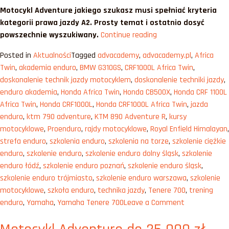
Motocykl Adventure jakiego szukasz musi spełniać kryteria
kategorii prawa jazdy A2. Prosty temat i ostatnio dosyć
„Motocykl
powszechnie wyszukiwany.
Continue reading
adventure
Posted in
Aktualności
Tagged
advacademy
,
advacademy.pl
,
Africa
na
Twin
,
akademia enduro
,
BMW G310GS
,
CRF1000L Africa Twin
,
prawo
doskonalenie technik jazdy motocyklem
,
doskonalenie techniki jazdy
,
jazdy
enduro akademia
,
Honda Africa Twin
,
Honda CB500X
,
Honda CRF 1100L
A2
Africa Twin
,
Honda CRF1000L
,
Honda CRF1000L Africa Twin
,
jazda
[2023]”
enduro
,
ktm 790 adventure
,
KTM 890 Adventure R
,
kursy
motocyklowe
,
Proenduro
,
rajdy motocyklowe
,
Royal Enfield Himalayan
,
strefa enduro
,
szkolenia enduro
,
szkolenia na torze
,
szkolenie ciężkie
enduro
,
szkolenie enduro
,
szkolenie enduro dolny śląsk
,
szkolenie
enduro łódź
,
szkolenie enduro poznań
,
szkolenie enduro śląsk
,
szkolenie enduro trójmiasto
,
szkolenie enduro warszawa
,
szkolenie
motocyklowe
,
szkoła enduro
,
technika jazdy
,
Tenere 700
,
trening
on
enduro
,
Yamaha
,
Yamaha Tenere 700
Leave a Comment
Motocykl
adventure