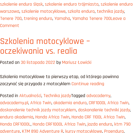
szkolenie enduro śląsk
,
szkolenie enduro trójmiasto
,
szkolenie enduro
warszawa
,
szkolenie motocyklowe
,
szkoła enduro
,
technika jazdy
,
Tenere 700
,
trening enduro
,
Yamaha
,
Yamaha Tenere 700
Leave a
on
Comment
Patrz
Szkolenia motocyklowe –
gdzie
chcesz
oczekiwania vs. realia
jechać
–
Posted on
30 listopada 2022
by
Mariusz Łowicki
mit
czy
Szkolenia motocyklowe to pierwszy etap, od którego powinna
hit?
„Szkolenia
zaczynać się przygoda z motocyklem
Continue reading
motocyklowe
Posted in
Aktualności
,
Technika jazdy
Tagged
advacademy
,
–
advacademy.pl
,
Africa Twin
,
akademia enduro
,
CRF1000L Africa Twin
,
oczekiwania
doskonalenie technik jazdy motocyklem
,
doskonalenie techniki jazdy
,
vs.
enduro akademia
,
Honda Africa Twin
,
Honda CRF 1100L Africa Twin
,
realia”
Honda CRF1000L
,
Honda CRF1000L Africa Twin
,
jazda enduro
,
ktm 790
adventure
,
KTM 890 Adventure R
,
kursy motocyklowe
,
Proenduro
,