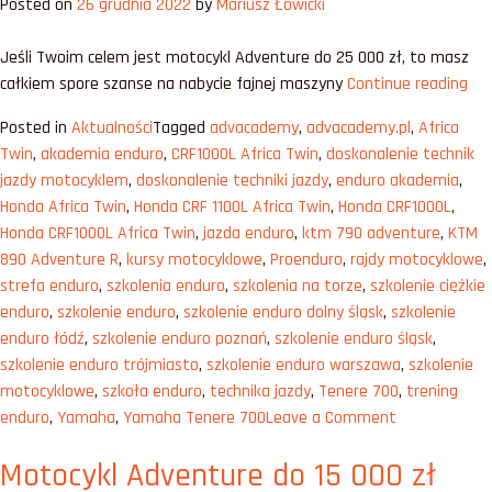
Posted on
26 grudnia 2022
by
Mariusz Łowicki
prawo
jazdy
Jeśli Twoim celem jest motocykl Adventure do 25 000 zł, to masz
A2
„Mo
całkiem spore szanse na nabycie fajnej maszyny
Continue reading
[2023]
Adv
Posted in
Aktualności
Tagged
advacademy
,
advacademy.pl
,
Africa
do
Twin
,
akademia enduro
,
CRF1000L Africa Twin
,
doskonalenie technik
25
jazdy motocyklem
,
doskonalenie techniki jazdy
,
enduro akademia
,
00
Honda Africa Twin
,
Honda CRF 1100L Africa Twin
,
Honda CRF1000L
,
zł”
Honda CRF1000L Africa Twin
,
jazda enduro
,
ktm 790 adventure
,
KTM
890 Adventure R
,
kursy motocyklowe
,
Proenduro
,
rajdy motocyklowe
,
strefa enduro
,
szkolenia enduro
,
szkolenia na torze
,
szkolenie ciężkie
enduro
,
szkolenie enduro
,
szkolenie enduro dolny śląsk
,
szkolenie
enduro łódź
,
szkolenie enduro poznań
,
szkolenie enduro śląsk
,
szkolenie enduro trójmiasto
,
szkolenie enduro warszawa
,
szkolenie
motocyklowe
,
szkoła enduro
,
technika jazdy
,
Tenere 700
,
trening
on
enduro
,
Yamaha
,
Yamaha Tenere 700
Leave a Comment
Motocykl
Motocykl Adventure do 15 000 zł
Adventure