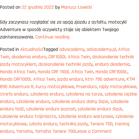
do
Posted on
22 grudnia 2022
by
Mariusz Łowicki
25
000
Gdy zaczynasz rozglądać się za opcją zjazdu z asfaltu, motocykl
zł
Adventure w sposób oczywisty staje się obiektem Twojego
„Motocykl
zainteresowania.
Continue reading
Adventure
Posted in
Aktualności
Tagged
advacademy
,
advacademy.pl
,
Africa
do
Twin
,
akademia enduro
,
CRF1000L Africa Twin
,
doskonalenie technik
15
jazdy motocyklem
,
doskonalenie techniki jazdy
,
enduro akademia
,
000
Honda Africa Twin
,
Honda CRF 1100L Africa Twin
,
Honda CRF1000L
,
zł”
Honda CRF1000L Africa Twin
,
jazda enduro
,
ktm 790 adventure
,
KTM
890 Adventure R
,
kursy motocyklowe
,
Proenduro
,
rajdy motocyklowe
,
strefa enduro
,
szkolenia enduro
,
szkolenia na torze
,
szkolenie ciężkie
enduro
,
szkolenie enduro
,
szkolenie enduro dolny śląsk
,
szkolenie
enduro łódź
,
szkolenie enduro poznań
,
szkolenie enduro śląsk
,
szkolenie enduro trójmiasto
,
szkolenie enduro warszawa
,
szkolenie
motocyklowe
,
szkoła enduro
,
technika jazdy
,
Tenere 700
,
trening
on
enduro
,
Yamaha
,
Yamaha Tenere 700
Leave a Comment
Motocykl