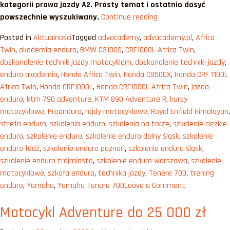
kategorii prawa jazdy A2. Prosty temat i ostatnio dosyć
„Motocykl
powszechnie wyszukiwany.
Continue reading
adventure
Posted in
Aktualności
Tagged
advacademy
,
advacademy.pl
,
Africa
na
Twin
,
akademia enduro
,
BMW G310GS
,
CRF1000L Africa Twin
,
prawo
doskonalenie technik jazdy motocyklem
,
doskonalenie techniki jazdy
,
jazdy
enduro akademia
,
Honda Africa Twin
,
Honda CB500X
,
Honda CRF 1100L
A2
Africa Twin
,
Honda CRF1000L
,
Honda CRF1000L Africa Twin
,
jazda
[2023]”
enduro
,
ktm 790 adventure
,
KTM 890 Adventure R
,
kursy
motocyklowe
,
Proenduro
,
rajdy motocyklowe
,
Royal Enfield Himalayan
,
strefa enduro
,
szkolenia enduro
,
szkolenia na torze
,
szkolenie ciężkie
enduro
,
szkolenie enduro
,
szkolenie enduro dolny śląsk
,
szkolenie
enduro łódź
,
szkolenie enduro poznań
,
szkolenie enduro śląsk
,
szkolenie enduro trójmiasto
,
szkolenie enduro warszawa
,
szkolenie
motocyklowe
,
szkoła enduro
,
technika jazdy
,
Tenere 700
,
trening
on
enduro
,
Yamaha
,
Yamaha Tenere 700
Leave a Comment
Motocykl
Motocykl Adventure do 25 000 zł
adventure
na