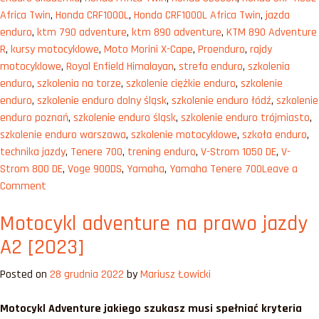
Africa Twin
,
Honda CRF1000L
,
Honda CRF1000L Africa Twin
,
jazda
enduro
,
ktm 790 adventure
,
ktm 890 adventure
,
KTM 890 Adventure
R
,
kursy motocyklowe
,
Moto Morini X-Cape
,
Proenduro
,
rajdy
motocyklowe
,
Royal Enfield Himalayan
,
strefa enduro
,
szkolenia
enduro
,
szkolenia na torze
,
szkolenie ciężkie enduro
,
szkolenie
enduro
,
szkolenie enduro dolny śląsk
,
szkolenie enduro łódź
,
szkolenie
enduro poznań
,
szkolenie enduro śląsk
,
szkolenie enduro trójmiasto
,
szkolenie enduro warszawa
,
szkolenie motocyklowe
,
szkoła enduro
,
technika jazdy
,
Tenere 700
,
trening enduro
,
V-Strom 1050 DE
,
V-
Strom 800 DE
,
Voge 900DS
,
Yamaha
,
Yamaha Tenere 700
Leave a
on
Comment
Najlepsze
Motocykl adventure na prawo jazdy
nowe
motocykle
A2 [2023]
Adventure
2023
Posted on
28 grudnia 2022
by
Mariusz Łowicki
Motocykl Adventure jakiego szukasz musi spełniać kryteria