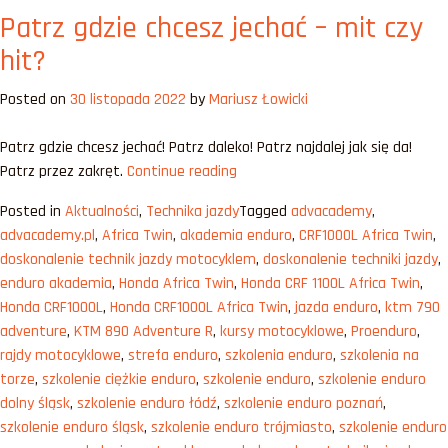
Patrz gdzie chcesz jechać – mit czy
Adventure
do
hit?
15
000
Posted on
30 listopada 2022
by
Mariusz Łowicki
zł
Patrz gdzie chcesz jechać! Patrz daleko! Patrz najdalej jak się da!
„Patrz
Patrz przez zakręt.
Continue reading
gdzie
Posted in
Aktualności
,
Technika jazdy
Tagged
advacademy
,
chcesz
advacademy.pl
,
Africa Twin
,
akademia enduro
,
CRF1000L Africa Twin
,
jechać
doskonalenie technik jazdy motocyklem
,
doskonalenie techniki jazdy
,
–
enduro akademia
,
Honda Africa Twin
,
Honda CRF 1100L Africa Twin
,
mit
Honda CRF1000L
,
Honda CRF1000L Africa Twin
,
jazda enduro
,
ktm 790
czy
adventure
,
KTM 890 Adventure R
,
kursy motocyklowe
,
Proenduro
,
hit?”
rajdy motocyklowe
,
strefa enduro
,
szkolenia enduro
,
szkolenia na
torze
,
szkolenie ciężkie enduro
,
szkolenie enduro
,
szkolenie enduro
dolny śląsk
,
szkolenie enduro łódź
,
szkolenie enduro poznań
,
szkolenie enduro śląsk
,
szkolenie enduro trójmiasto
,
szkolenie enduro