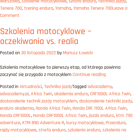
warszawa
,
szkolenie motocyklowe
,
szkoła enduro
,
technika jazdy
,
Tenere 700
,
trening enduro
,
Yamaha
,
Yamaha Tenere 700
Leave a
on
Comment
Patrz
Szkolenia motocyklowe –
gdzie
chcesz
oczekiwania vs. realia
jechać
–
Posted on
30 listopada 2022
by
Mariusz Łowicki
mit
czy
Szkolenia motocyklowe to pierwszy etap, od którego powinna
hit?
„Szkolenia
zaczynać się przygoda z motocyklem
Continue reading
motocyklowe
Posted in
Aktualności
,
Technika jazdy
Tagged
advacademy
,
–
advacademy.pl
,
Africa Twin
,
akademia enduro
,
CRF1000L Africa Twin
,
oczekiwania
doskonalenie technik jazdy motocyklem
,
doskonalenie techniki jazdy
,
vs.
enduro akademia
,
Honda Africa Twin
,
Honda CRF 1100L Africa Twin
,
realia”
Honda CRF1000L
,
Honda CRF1000L Africa Twin
,
jazda enduro
,
ktm 790
adventure
,
KTM 890 Adventure R
,
kursy motocyklowe
,
Proenduro
,
rajdy motocyklowe
,
strefa enduro
,
szkolenia enduro
,
szkolenia na